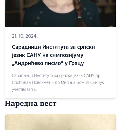
21. 10. 2024.
Сарадници Института за српски
језик САНУ на симпозијуму
„Андрићево писмо” у Грацу
Сарадници Института за српски језик САНУ др
Слободан Новокмет и др Милица Божић Синчук
учествовали...
Наредна вест