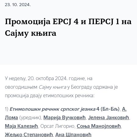
23. 10. 2024.
Промоција ЕРСЈ 4 и ПЕРСЈ 1 на
Сајму књига
У недељу, 20. октобра 2024. године, на
овогодишњем
Сајму књига
у Београду одржана је
промоција двају етимолошких речника:
1)
Етимолошки речник српског језика
4
(Бл-Бљ)
,
А.
Лома
(уредник),
Марија Вучковић
,
Јелена Јанковић
,
Маја Калезић
, Орсат Лигорио,
Соња Манојловић
,
Жељко Степановић
,
Ана Шпановић