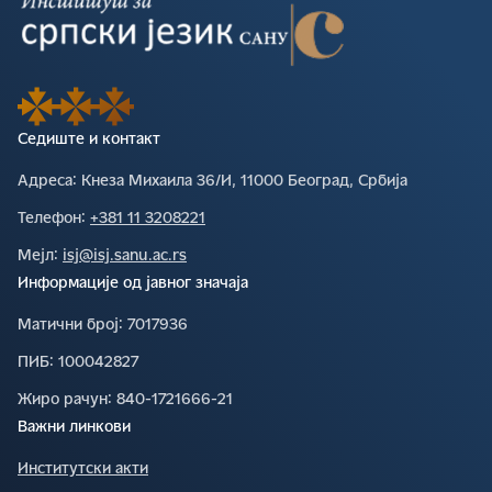
Седиште и контакт
Адреса∶
Кнеза Михаила 36/И, 11000 Београд, Србија
Телефон∶
+381 11 3208221
Мејл∶
isj@isj.sanu.ac.rs
Информације од јавног значаја
Матични број∶
7017936
ПИБ∶
100042827
Жиро рачун∶
840-1721666-21
Важни линкови
Институтски акти