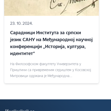
23. 10. 2024.
Сарадници Института за српски
језик САНУ на Међународној научној
конференцији „Историја, култура,
идентитет”
На Филозофском факултету Универзитета у
Приштини са привременим седиштем у Косовској
Митровици одржана је Међународна...