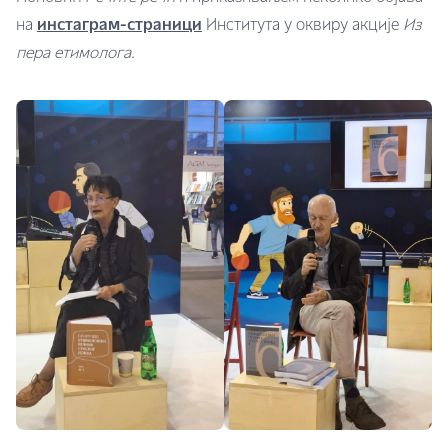
на
инстаграм-страници
Института у оквиру акције
Из
пера етимолога
.