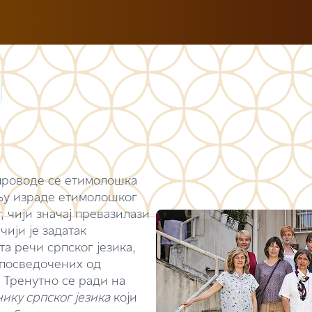
роводе се етимолошка
љу израде етимолошког
, чији значај превазилази
чији је задатак
а речи српског језика,
 посведочених од
 Тренутно се ради на
ку српског језика
који