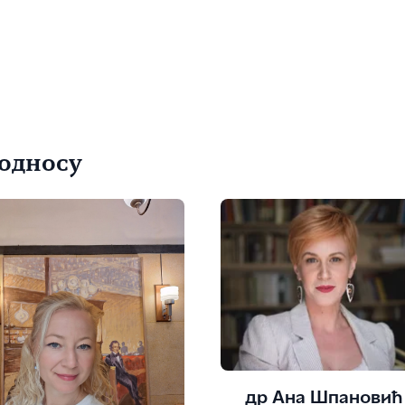
односу
др Ана Шпановић