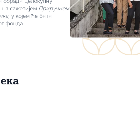
 и обради целокупну
и на сажетијем
Приручном
ика
, у којем ће бити
ог фонда.
сека