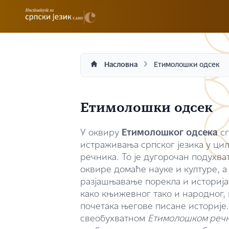
Насловна
Етимолошки одсек
Етимолошки одсек
У оквиру
Етимолошког одсека
сп
истраживања српског језика у ци
речника. То је дугорочан подухват
оквире домаће науке и културе, а 
разјашњавање порекла и историјат
како књижевног тако и народног,
почетака његове писане историје.
свеобухватном
Етимолошком речни