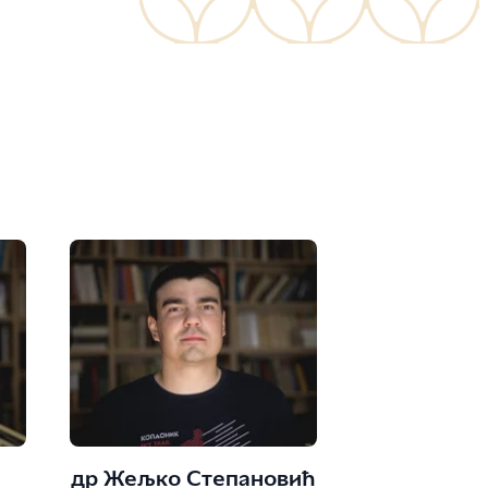
др Жељко Степановић