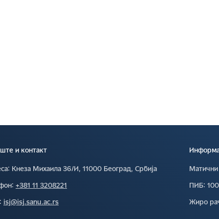
ште и контакт
Информац
са∶
Кнеза Михаила 36/И, 11000 Београд, Србија
Матични
фон∶
+381 11 3208221
ПИБ∶
10
∶
isj@isj.sanu.ac.rs
Жиро ра