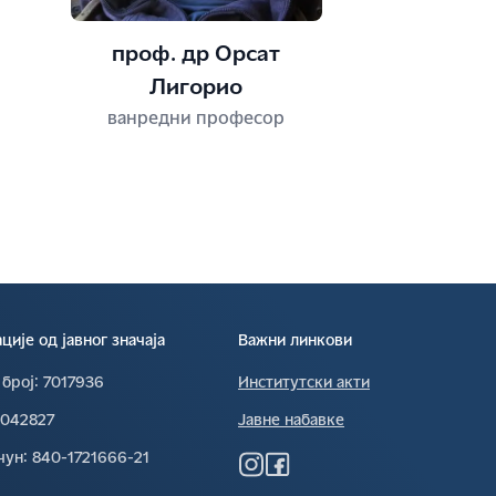
проф. др Орсат
Лигорио
ванредни професор
ије од јавног значаја
Важни линкови
 број∶
7017936
Институтски акти
0042827
Јавне набавке
чун∶
840-1721666-21