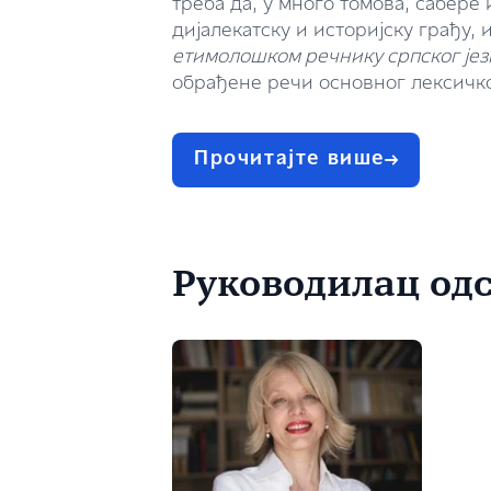
треба да, у много томова, сабере
дијалекатску и историјску грађу, 
етимолошком речнику српског јез
обрађене речи основног лексичк
Прочитајте више
Руководилац од