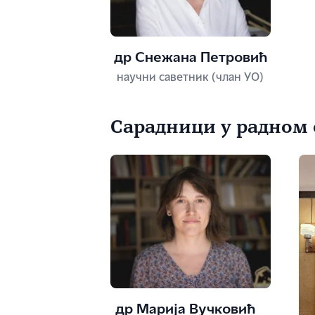
др Снежана Петровић
научни саветник (члан УО)
Сарадници у радном 
др Марија Вучковић