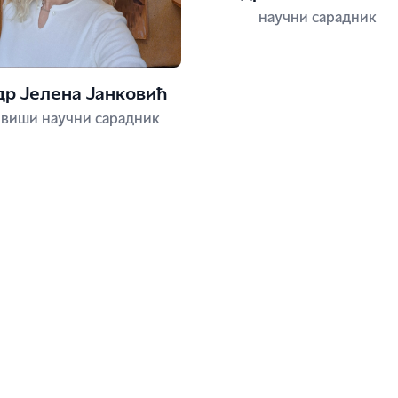
научни сарадник
др Јелена Јанковић
виши научни сарадник