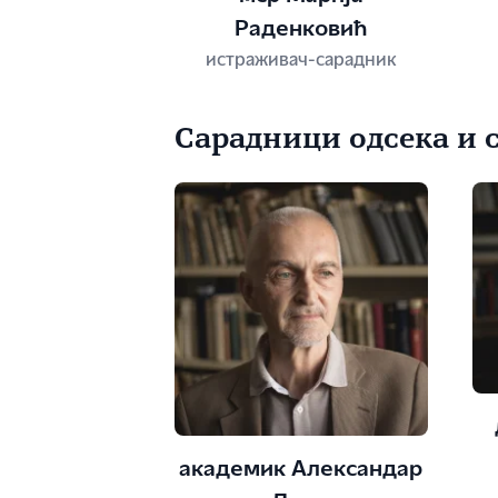
Раденковић
истраживач-сарадник
Сарадници одсека и 
академик Александар