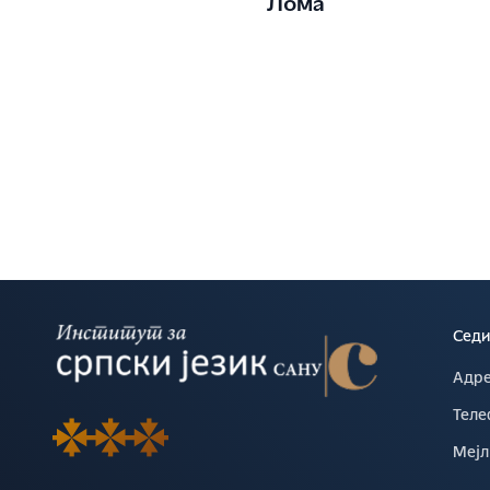
Лома
Седи
Адре
Теле
Мејл