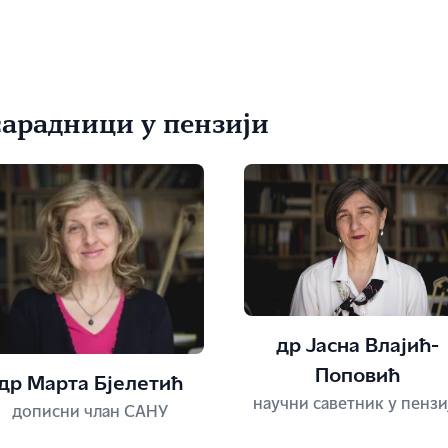
сарадници у пензији
др Јасна Влајић-
Поповић
др Марта Бјелетић
научни саветник у пензи
дописни члан САНУ