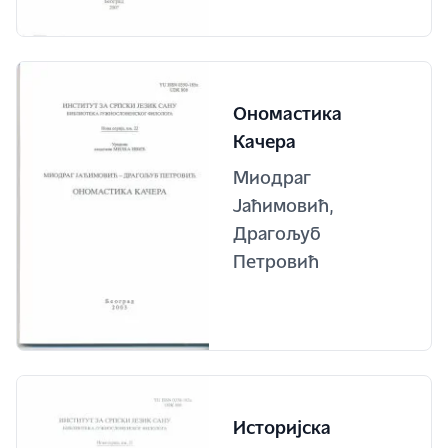
Ономастика
Качера
Миодраг
Јаћимовић,
Драгољуб
Петровић
Историјска