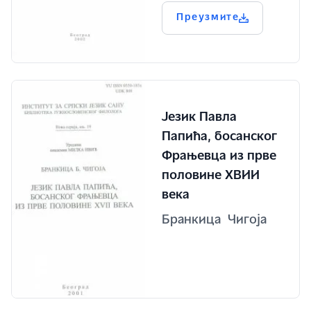
Преузмите
Језик Павла
Папића, босанског
Фрањевца из прве
половине XВИИ
века
Бранкица Чигоја