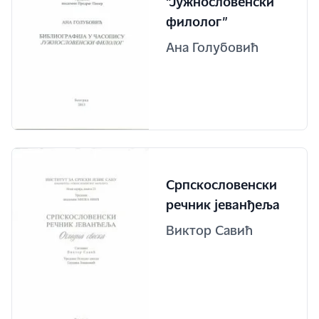
“Јужнословенски
филолог”
Ана Голубовић
Српскословенски
речник јеванђеља
Виктор Савић