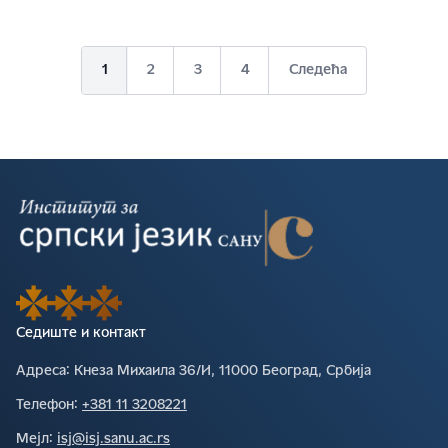
1
2
3
4
Следећа
Седиште и контакт
Адреса∶
Кнеза Михаила 36/И, 11000 Београд, Србија
Телефон∶
+381 11 3208221
Мејл∶
isj@isj.sanu.ac.rs