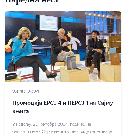
Наредна вест
23. 10. 2024.
Промоција ЕРСЈ 4 и ПЕРСЈ 1 на Сајму
књига
У недељу, 20. октобра 2024. године, на
овогодишњем Сајму књига у Београду одржана је