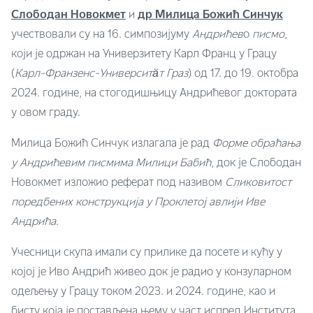
Слободан Новокмет
и
др Милица Божић Синчук
учествовали су на 16. симпозијуму
Андрићев
о
писмо
,
који је одржан на Универзитету Карл Франц у Грацу
(
Карл-Франзенс-Университäт Граз
) од 17. до 19. октобра
2024. године, на стогодишњицу Андрићевог доктората
у овом граду.
Милица Божић Синчук излагала је рад
Форме обраћања
у Андрићевим писмима Милици Бабић
, док је Слободан
Новокмет изложио реферат под називом
Сликовитост
поредбених конструкција у Проклетој авлији Иве
Андрића
.
Учесници скупа имали су прилике да посете и кућу у
којој је Иво Андрић живео док је радио у конзуларном
одељењу у Грацу током 2023. и 2024. године, као и
бисту која је постављена њему у част испред Института