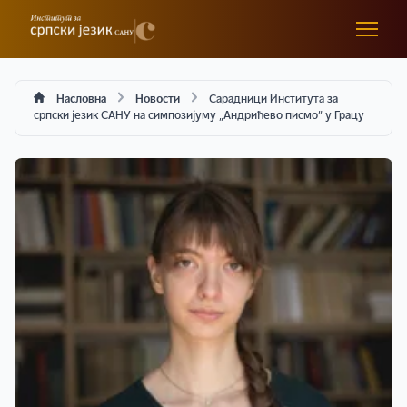
Насловна
Новости
Сарадници Института за
српски језик САНУ на симпозијуму „Андрићево писмо” у Грацу