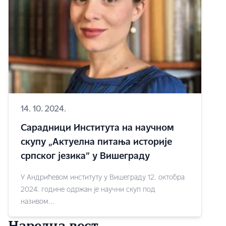
14. 10. 2024.
Сарадници Института на научном
скупу „Актуелна питања историје
српског језика” у Вишеграду
У Андрићевом институту у Вишеграду 12. октобра
2024. године одржан је научни скуп под
називом...