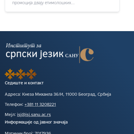
промоција двају етимолошких...
Седиште и контакт
Адреса∶
Кнеза Михаила 36/И, 11000 Београд, Србија
Телефон∶
+381 11 3208221
Мејл∶
isj@isj.sanu.ac.rs
Информације од јавног значаја
Матични број∶
7017936