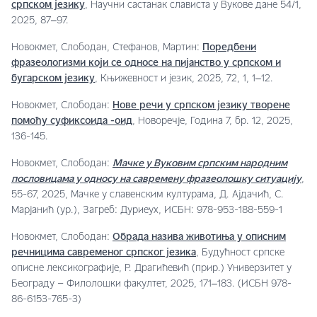
српском језику
, Научни састанак слависта у Вукове дане 54/1,
2025, 87‒97.
Новокмет, Слободан, Стефанов, Мартин:
Поредбени
фразеологизми који се односе на пијанство у српском и
бугарском језику
, Књижевност и језик, 2025, 72, 1, 1‒12.
Новокмет, Слободан:
Нове речи у српском језику творене
помоћу суфиксоида -оид
, Новоречје, Година 7, бр. 12, 2025,
136-145.
Новокмет, Слободан:
Мачке у Вуковим српским народним
пословицама у односу на савремену фразеолошку ситуацију
,
55-67, 2025, Мачке у славенским културама, Д. Ајдачић, С.
Марјанић (ур.), Загреб: Дуриеуx, ИСБН: 978-953-188-559-1
Новокмет, Слободан:
Обрада назива животиња у описним
речницима савременог српског језика
, Будућност српске
описне лексикографије, Р. Драгићевић (прир.) Универзитет у
Београду – Филолошки факултет, 2025, 171‒183. (ИСБН 978-
86-6153-765-3)