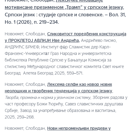
Новокмет, Слободан,
Лексичке иновације
мотивисане презименом „Трамп” у српском језику
,
Српски језик : студије српске и словенске. – Вол. 31,
Но. 1 (2026), п. 219–234.
Новокмет, Слободан,
Сликовитост поредбених конструкција
у ПРОКЛЕТОЈ АВЛИЈИ Иве Андрића,
Андрићево писмо,
АНДРИЋС БРИЕФ, Институт фüр Слаwистик дер Карл-
Франзенс-Университäт Граз Народна и универзитетска
библиотека Републике Српске у Бањалуци Комисија за
стилистику Међународног славистичког комитета Свет књиге
Београд Алетеа Београд 2025, 559‒571.
Новокмет, Слободан,
Лексема селфи као извор нових
неолошких и творбених тенденција у српском језику
,
Творба, промена и норма у језичком систему
, Зборник радова у
част професору Божи Ћорићу, Савез славистичких друштава
Србије, Завод за унапређивање образовања и васпитања,
2025, 259‒268.
Новокмет, Слободан,
Нови непроменљиви придеви у