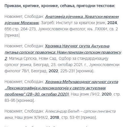
Прикази, критике, хронике, сећања, пригодни текстови:
Новокмет, Слободан:
Анатомија рјечника. Хрватски мрежни
рјечник Мрежник
. Загреб: Институт за хрватски језик,
2024
,
656 стр. 264-273, Јужнословенски филолог, књ. ЛXXXИ, св. 2
[приказ]
Новокмет, Слободан:
Хроника Научног скупа
Актуелна
питања српског правописа: Нови прилози српском правопису
2
. Матица Српска, Нови Сад, Одбор за стандардизацију
српског језика, Београд, 23. октобар 2021. г., Јужнословенски
филолог 78/1, Београд,
2022
, 225-231 [хроника].
Новокмет, Слободан:
Хроника Међународног научног скупа
„Лексикографија и лексикологија у светлу актуелних
проблема“ (28–30. октобар 2020)
, Наш језик ЛИ/2,
2020
, стр.
83-95 [хроника].
Новокмет, Слободан:
Александар Белић – српски лингвиста
века
, Наш језик XЛИX/2,
2018
, стр. 53-61 [приказ].