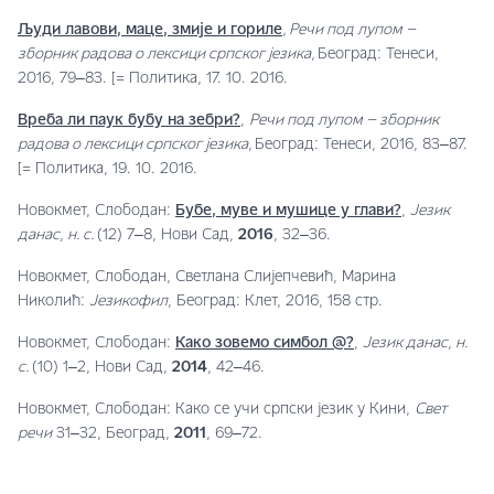
Људи лавови, маце, змије и гориле
, Речи под лупом –
зборник радова о лексици српског језика,
Београд: Тенеси,
2016, 79‒83. [= Политика, 17. 10. 2016.
Вреба ли паук бубу на зебри?
,
Речи под лупом – зборник
радова о лексици српског језика,
Београд: Тенеси, 2016, 83‒87.
[= Политика, 19. 10. 2016.
Новокмет, Слободан:
Бубе, муве и мушице у глави?
,
Језик
данас,
н. с.
(12) 7‒8, Нови Сад,
2016
, 32‒36.
Новокмет, Слободан, Светлана Слијепчевић, Марина
Николић:
Језикофил
, Бео­град: Клет, 2016, 158 стр.
Новокмет, Слободан:
Како зовемо симбол @?
,
Језик данас,
н.
с.
(10) 1‒2, Нови Сад,
2014
, 42‒46.
Новокмет, Слободан: Како се учи српски језик у Кини,
Свет
речи
31‒32, Бео­град,
2011
, 69‒72.