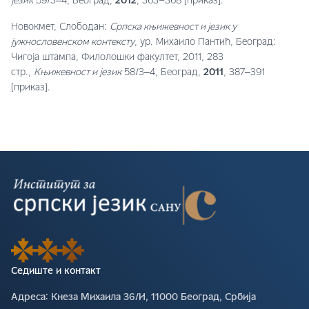
језик
59/3‒4, Бео­град,
2012
, 363–368 [приказ].
Новокмет, Слободан:
Српска књижевност и језик у
јужнословенском контексту
, ур. Михаило Пантић, Бео­град:
Чигоја штампа, Филолошки факултет, 2011, 283
стр.,
Књижевност и језик
58/3‒4, Бео­град,
2011
, 387‒391
[приказ].
Седиште и контакт
Адреса∶
Кнеза Михаила 36/И, 11000 Београд, Србија