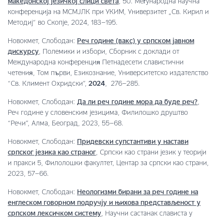
македонској језичкој слици света
, 50. Меѓународна научна
конференција на МСМЈЛК при УКИМ, Универзитет „Св. Кирил и
Методиј“ во Скопје, 2024, 183–195.
Новокмет, Слободан:
Реч године (вакс) у српском јавном
дискурсу
, Полемики и избори, Сборник с доклади от
Международна конференция Петнадесети славистични
четения, Том първи, Езикознание, Университетско издателство
“Св. Климент Охридски”,
2024
, 276–285.
Новокмет, Слободан:
Да ли реч године мора да буде реч?
,
Реч године у словенским језицима, Филилошко друштво
“Речи”, Алма, Београд, 2023, 55–68.
Новокмет, Слободан:
Придевски супстантиви у настави
српског језика као страног
, Српски као страни језик у теорији
и пракси 5, Филолошки факултет, Центар за српски као страни,
2023, 57–66.
Новокмет, Слободан:
Неологизми бирани за реч године на
енглеском говорном подручју и њихова представљеност у
српском лексичком систему
, Научни састанак слависта у