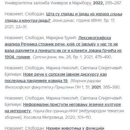
Универзитетна заложба Универзе в Марибору,
2022,
255‒267.
Новокмет, Слободан:
Шта су гладац и јадац из израза
споља
гладац а изнутра јадац
?
Језик данас
, година XВИИ, бр. 17,
2021, 22‒31.
Новокмет, Слободан, Маријана Ђукић:
Лексикографска
анализа Речника страних речи, које се јављају у нас те их
ваља разумети а понешто их се и клонити Јована Грчића из
1904. године
,
Српски језик
, књ. 26, бр. 1, 2021, 475‒490.
Новокмет, Слободан, Марина Николић, Светлана Слијепчевић
Бјеливук:
Нове речи у српском јавном дискурсу као
последица пандемије ковида 19
,
Зборник радова
Филозофског факултета у Приштини
ЛИ 1, 51,
2021
, 365‒390.
Новокмет, Слободан, Марина Николић, Светлана Слијепчевић
Бјеливук:
Неформални приступи неговању језичке културе
на интернету
,
Наука без граница ИИИ
: [међународни тематски
зборник]. Косовска Митровица, 2020, 101‒110.
Новокмет, Слободан:
Називи животиња у функцији