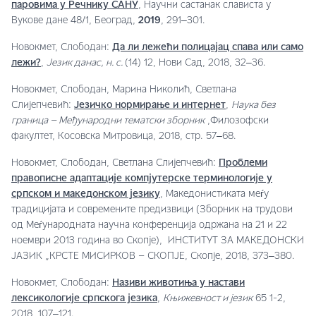
паровима у Речнику САНУ
, Научни састанак слависта у
Вукове дане 48/1, Београд,
2019
, 291‒301.
Новокмет, Слободан:
Да ли лежећи полицајац спава или само
лежи?
,
Језик данас,
н. с.
(14) 12, Нови Сад, 2018, 32‒36.
Новокмет, Слободан, Марина Николић, Светлана
Слијепчевић:
Језичко нормирање и интернет
,
Наука без
граница – Међународни тематски зборник
,Филозофски
факултет, Косовска Митровица, 2018, стр. 57‒68.
Новокмет, Слободан, Светлана Слијепчевић:
Проблеми
правописне адаптације компјутерске терминологије у
српском и македонском језику
, Македонистиката меѓу
традицијата и современите предизвици (Зборник на трудови
од Меѓународната научна конференција одржана на 21 и 22
ноември 2013 година во Скопје), ИНСТИТУТ ЗА МАКЕДОНСКИ
ЈАЗИК „КРСТЕ МИСИРКОВ – СКОПЈЕ, Скопје, 2018, 373‒380.
Новокмет, Слободан:
Називи животиња у настави
лексикологије српскога језика
,
Књижевност и језик
65 1-2,
2018, 107‒121.