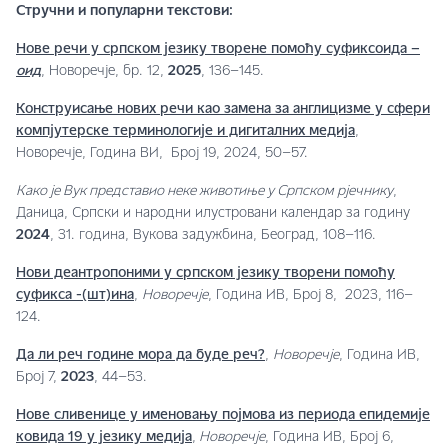
Стручни и популарни текстови:
Нове речи у српском језику творене помоћу суфиксоида –
оид
, Новоречје, бр. 12,
2025
, 136–145.
Конструисање нових речи као замена за англицизме у сфери
компјутерске терминологије и дигиталних медија
,
Новоречје, Година ВИ, Број 19, 2024, 50–57.
Како је Вук представио неке животиње у Српском рјечнику
,
Даница, Српски и народни илустровани календар за годину
2024
, 31. година, Вукова задужбина, Београд, 108–116.
Нови деантропоними у српском језику творени помоћу
суфикса -(шт)ина
,
Новоречје
, Година ИВ, Број 8, 2023, 116–
124.
Да ли реч године мора да буде реч?
,
Новоречје
, Година ИВ,
Број 7,
2023
, 44–53.
Нове сливенице у именовању појмова из периода епидемије
ковида 19 у језику медија
,
Новоречје
, Година ИВ, Број 6,