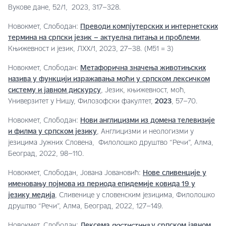
Вукове дане, 52/1, 2023, 317–328.
Новокмет, Слободан:
Преводи компјутерских и интернетских
термина на српски језик – актуелна питања и проблеми
,
Књижевност и језик, ЛXX/1, 2023, 27–38. (М51 = 3)
Новокмет, Слободан:
Метафорична значења животињских
назива у функцији изражавања моћи у српском лексичком
систему и јавном дискурсу
, Језик, књижевност, моћ,
Универзитет у Нишу, Филозофски факултет,
2023
, 57–70.
Новокмет, Слободан:
Нови англицизми из домена телевизије
и филма у српском језику
, Англицизми и неологизми у
језицима Јужних Словена, Филолошко друштво “Речи”, Алма,
Београд, 2022, 98–110.
Новокмет, Слободан, Јована Јовановић:
Нове сливенције у
именовању појмова из периода епидемије ковида 19 у
језику медија
, Сливенице у словенским језицима, Филолошко
друштво “Речи”, Алма, Београд, 2022, 127–149.
Новокмет, Слободан:
Лексема
постистина
у српском јавном