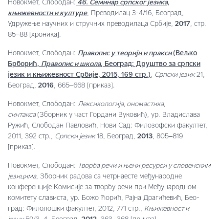
Новокмет, Слободан:
46. Семинар српског језика,
књижевности и културе
, Преводилац 3-4/16, Београд,
Удружење научних и стручних преводилаца Србије,
2017
, стр.
85‒88 [хроника].
Новокмет, Слободан:
Правопис у теорији и пракси
(Вељко
Брборић,
Правопис и школа
, Бео­град: Друштво за српски
језик и књижевност Србије, 2015, 169 стр.)
,
Српски језик
21,
Бео­град,
2016
, 665‒668 [приказ].
Новокмет, Слободан:
Лексикологија, ономастика,
синтакса
(Зборник у част Гордани Вуковић), ур. Владислава
Ружић, Слободан Павловић, Нови Сад: Филозофски факултет,
2011, 392 стр.,
Српски језик
18, Бео­град,
2013
, 805‒819
[приказ].
Новокмет, Слободан:
Творба речи и њени ресурси у словенским
језицима
, Зборник радова са четрнаесте међународне
конференције Комисије за творбу речи при Међународном
комитету слависта, ур. Божо Ћорић, Рајна Драгићевић, Бео­
град: Филолошки факултет, 2012, 771 стр.,
Књижевност и