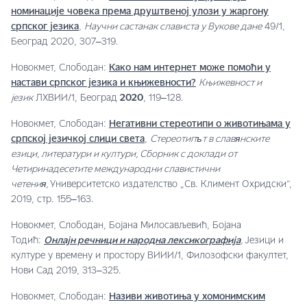
номинације човека према друштвеној улози у жаргону
српског језика
,
Научни састанак слависта у Вукове дане
49/1,
Београд 2020, 307‒319.
Новокмет, Слободан:
Како нам интернет може помоћи у
настави српског језика и књижевности?
Књижевност и
језик
ЛXВИИ/1, Београд
2020
, 119‒128.
Новокмет, Слободан:
Негативни стереотипи о животињама у
српској језичкој слици света
,
Стереотипът в славянските
езици, литератури и култури, Сборник с доклади от
Четиринадесетите международни славистични
четения,
Университетско издателство „Св. Климент Охридски“,
2019, стр. 155‒163.
Новокмет, Слободан, Бојана Милосављевић, Бојана
Тодић:
Онлајн речници и народна лексикографија
,
Језици и
културе у времену и простору ВИИИ/1, Филозофски факултет,
Нови Сад 2019, 313‒325.
Новокмет, Слободан:
Називи животиња у хомонимским