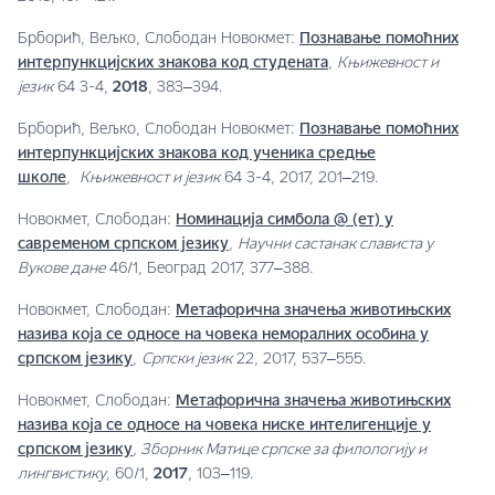
Брборић, Вељко, Слободан Новокмет:
Познавање помоћних
интерпункцијских знакова код студената
,
Књижевност и
језик
64 3-4,
2018
, 383‒394.
Брборић, Вељко, Слободан Новокмет:
Познавање помоћних
интерпункцијских знакова код ученика средње
школе
,
Књижевност и језик
64 3-4, 2017, 201‒219.
Новокмет, Слободан:
Номинација симбола @ (ет) у
савременом српском језику
,
Научни састанак слависта у
Вукове дане
46/1, Београд 2017, 377‒388.
Новокмет, Слободан:
Метафорична значења животињских
назива која се односе на човека неморалних особина у
српском језику
,
Српски језик
22, 2017, 537‒555.
Новокмет, Слободан:
Метафорична значења животињских
назива која се односе на човека ниске интелигенције у
српском језику
,
Зборник Матице српске за филологију и
лингвистику
, 60/1,
2017
, 103‒119.