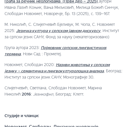
Грађа за речник неологизама (Први део – 2025)
,аутори
Ивана Лазић Коњик, Вања Миљковић, Милица Божић Синчук,
Слободан Новокмет, Новоречје, бр. 13 (2025), с. 139–167.
М. Николић, С. Слијепчевић Бјеливук, М. Чопа, С. Новокмет
2025:
Језичка култура у српском јавном дискурсу
, Институт
за српски језик САНУ, Фонд за науку (некатегоризовано)
Група аутора 2023:
Појмовник српских лингвистичких
термина
, Нови Сад : Прометеј.
Новокмет, Слободан 2020:
Називи животиња у српском
језику – семантичка и лингвокултуролошка анализа
, Београд:
Институт за српски језик САНУ, Монографије 30.
Слијепчевић, Светлана, Слободан Новокмет, Марина
Николић
2016
:
Језикофил
, Београд: Клетт.
Студије и чланци: