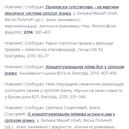
Новокмет, Слободан:
Придевски супстантиви ‒ на маргини
лексичког система српског језика
, у: Биљана Мишић Илић,
Весна Лопичић (ур.),
Језик, књижевност,
маргинализација
.
Језичка истраживања
, Ниш: Филозофски
факултет,
2014
, 387‒401.
Новокмет, Слободан: Радни глаголски придев у функцији
придева ‒ семантичка класификација,
Липар
(14) 52,
Крагујевац, 2013, 63‒77.
Новокмет, Слободан:
Концептуализација појма бол у српском
језику
,
Књижевност и језик
60/3‒4, Београд, 2013, 407‒419.
Новокмет, Слободан: Неке секундарне семантичке реализације
зоолошких назива у српском језику,
Научни састанак слависта
у Вукове дане
42/1, Београд, 2013, 331–344.
Новокмет, Слободан, Светлана Слијепчевић, Анета
Спасојевић:
О концептуализацији појмова
истина
и
лаж
у
српском језику
, у: Биљана Мишић Илић, Весна Лопичић
(ур.),
Језик, књижевност, вредности
.
Језичка истраживања
,