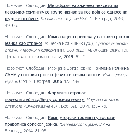
Новокмет, Слободан:
Метафорична значења лексема из
лексичко-семантичке групе назива за псе која се односе на
људске особине
,
Књижевност и језик
63/1‒2, Београд, 2016,
49‒66.
Новокмет, Слободан:
Компарација придева у настави српског
језика као страног
, у: Весна Крајишник (ур.),
Српски језик као
страни у теорији и пракси
ИИИ, Београд: Филолошки факултет,
Центар за српски као страни,
2016
, 61‒71.
Новокмет, Слободан, Маријана Богдановић:
Примена Речника
САНУ у настави српског језика и књижевности
,
Књижевност
и језик
62/1‒2, Београд,
2015
, 173‒189.
Новокмет, Слободан:
Форманти страног
порекла
веб
и
сајбер
у српском језику
,
Научни састанак
слависта у Вукове дане
43/1, Београд, 2014, 163‒175.
Новокмет, Слободан:
Компјутерски термини у настави
правописа српског језика
,
Књижевност и језик
61/1‒2,
Београд, 2014, 81‒93.