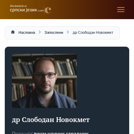
Насловна
Запослени
др Слободан Новокмет
др Слободан Новокмет