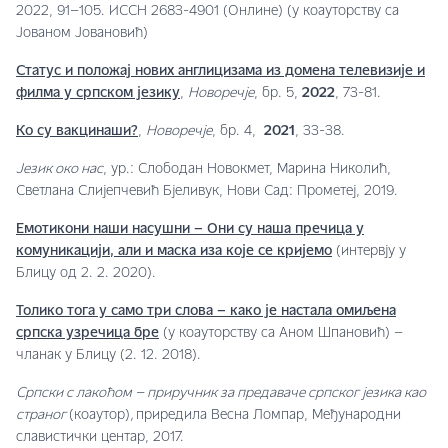
2022, 91–105. ИССН 2683-4901 (Онлине) (у коауторству са
Јованом Јовановић)
Статус и положај нових англицизама из домена телевизије и
филма у српском језику
,
Новоречје
, бр. 5,
2022
, 73-81.
Ко су вакцинаши?
,
Новоречје
, бр. 4,
2021
, 33-38.
Језик око нас
, ур.: Слободан Новокмет, Марина Николић,
Светлана Слијепчевић Бјеливук, Нови Сад: Прометеј, 2019.
Емотикони наши насушни – Они су наша пречица у
комуникацији, али и маска иза које се кријемо
(интервју у
Блицу од 2. 2. 2020).
Толико тога у само три слова – како је настала омиљена
српска узречица бре
(у коауторству са Аном Шпановић) –
чланак у Блицу (2. 12. 2018).
Српски с лакоћом – приручник за предаваче српског језика као
страног
(коаутор)
,
приредила Весна Ломпар, Међународни
славистички центар, 2017.