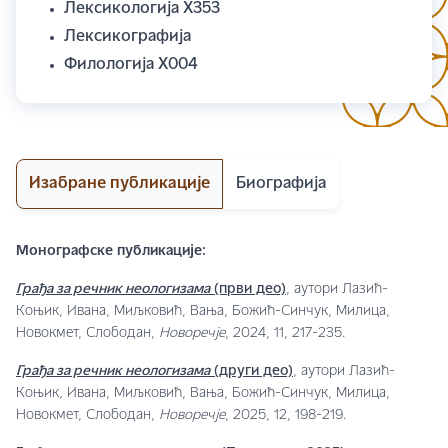
Лексикологија Х353
Лексикографија
Филологија Х004
Изабране публикације
Биографија
Монографске публикације:
Грађа за речник неологизама
(први део)
, аутори Лазић-
Коњик, Ивана, Миљковић, Вања, Божић-Синчук, Милица,
Новокмет, Слободан,
Новоречје
, 2024, 11, 217-235.
Грађа за речник неологизама
(други део)
, аутори Лазић-
Коњик, Ивана, Миљковић, Вања, Божић-Синчук, Милица,
Новокмет, Слободан,
Новоречје
, 2025, 12, 198-219.