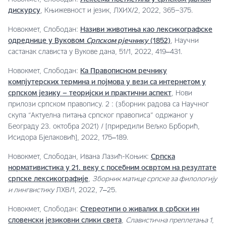
дискурсу
, Књижевност и језик, ЛXИX/2, 2022, 365–375.
Новокмет, Слободан:
Називи животиња као лексикографске
одреднице у Вуковом
Српском рјечнику
(1852)
, Научни
састанак слависта у Вукове дана, 51/1, 2022, 419‒431.
Новокмет, Слободан:
Ка Правописном речнику
компјутерских термина и појмова у вези са интернетом у
српском језику – теоријски и практични аспект
, Нови
прилози српском правопису. 2 : (зборник радова са Научног
скупа “Актуелна питања српског правописа” одржаног у
Београду 23. октобра 2021) / [приредили Вељко Брборић,
Исидора Бјелаковић], 2022, 175‒189.
Новокмет, Слободан, Ивана Лазић-Коњик:
Српска
нормативистика у 21. веку с посебним освртом на резултате
српске лексикографије
,
Зборник матице српске за филологију
и лингвистику
ЛXВ/1, 2022, 7‒25.
Новокмет, Слободан:
Стереотипи о живалих в србски ин
словенски језиковни слики света
,
Славистична преплетања 1
,