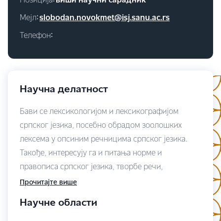
Позиција∶
виши научни сарадник
Мејл∶
slobodan.novokmet@isj.sanu.ac.rs
Телефон∶
Научна делатност
Бави се лексикологијом и лексикографијом
српског језика, посебно обрадом зоолошких
лексема у опсиним речницима српског језика.
Такође, интересују га и питања норме и
правописа српског језика, творбе речи,
неологије, дигиталне лексикографије и
Прочитајте више
популаризације спрске језичке културе преко
Научне области
интернета.