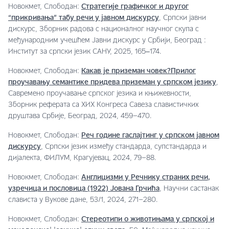
Новокмет, Слободан:
Стратегије графичког и другог
“прикривања” табу речи у јавном дискурсу
, Српски јавни
дискурс, Зборник радова с националног научног скупа с
међународним учешћем Јавни дискурс у Србији, Београд :
Институт за српски језик САНУ, 2025, 165‒174.
Новокмет, Слободан:
Какав је приземан човек?Прилог
проучавању семантике придева приземан у српском језику
,
Савремено проучавање српског језика и књижевности,
Зборник реферата са XИX Конгреса Савеза славистичких
друштава Србије, Београд, 2024, 459–470.
Новокмет, Слободан:
Реч године гаслајтинг у српском јавном
дискурсу
, Српски језик између стандарда, супстандарда и
дијалекта, ФИЛУМ, Крагујевац, 2024, 79–88.
Новокмет, Слободан:
Англицизми у Речнику страних речи,
узречица и пословица (1922) Јована Грчића
, Научни састанак
слависта у Вукове дане, 53/1, 2024, 271–280.
Новокмет, Слободан:
Стереотипи о животињама у српској и