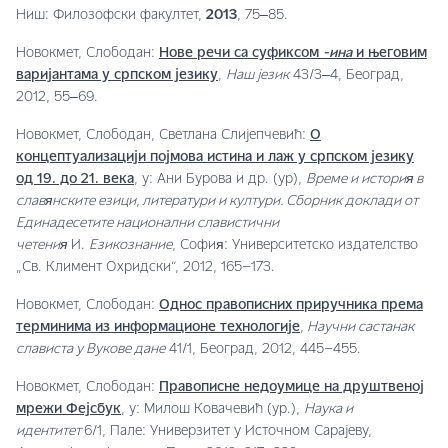
Ниш: Филозофски факултет,
2013
, 75‒85.
Новокмет, Слободан:
Нове речи са суфиксом
-ина
и његовим
варијантама у српском језику
,
Наш језик
43/3‒4, Београд,
2012, 55‒69.
Новокмет, Слободан, Светлана Слијепчевић:
О
концептуализацији појмова истина и лаж у српском језику
од 19. до 21. века
, у: Ани Бурова и др. (ур),
Време и история в
славянските езици, литератури и култури. Сборник доклади от
Единадесетите национални славистични
четения
И.
Езикознание
, София: Университетско издателство
„Св. Климент Охридски“, 2012, 165–173.
Новокмет, Слободан:
Однос правописних приручника према
терминима из информационе технологије
,
Научни састанак
слависта у Вукове дане
41/1, Београд, 2012, 445–455.
Новокмет, Слободан:
Правописне недоумице на друштвеној
мрежи Фејсбук
, у: Милош Ковачевић (ур.),
Наука и
идентитет
6/1, Пале: Универзитет у Источном Сарајеву,