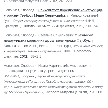
Филозофски факултет Пале, 2012, 217–229.
Новокмет, Слободан:
Сликовитост поредбених конструкција
у роману
Тврђава
Меше Селимовића
, у: Милош Ковачевић
(ур
.
),
Савремена проучавања језика и књижевности
ИИИ/1,
Крагујевац: Филолошко-уметнички факултет, 2012, 239–247.
Новокмет, Слободан, Светлана Слијепчевић:
О језичким
недоумицама корисника друштвене мреже Фејсбук
, у:
Биљана Мишић Илић, Весна Лопичић (ур.),
Језик, књижевност,
комуникација
.
Језичка истраживања
, Ниш: Филозофски
факултет,
2012
, 199–212.
Новокмет, Слободан, Ивана Маринковић: Неки аспекти
колоквијализације језика у српским дневним
новинама,
Зборник радова Филозофског факултета
Универзитета у Приштини. Посебно издање поводом 50-
годишњице оснивања Филозофског факултета посвећено проф.
др Милосаву Вукићевићу
, Косовска Митровица,
2010
, 261–268.