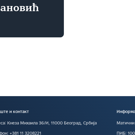
пановић
ште и контакт
Информац
са∶
Кнеза Михаила 36/И, 11000 Београд, Србија
Матични
фон∶
+381 11 3208221
ПИБ∶
10