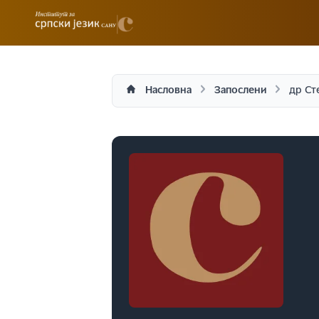
Насловна
Запослени
др Ст