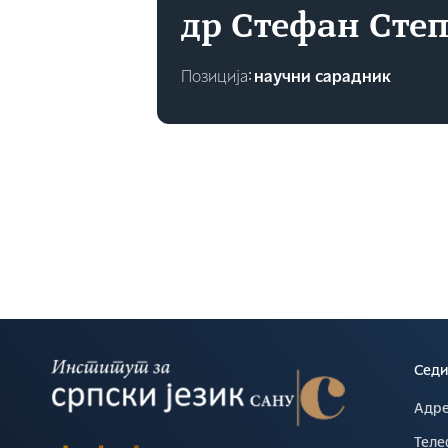
др Стефан Сте
Позиција∶
научни сарадник
Седи
Адре
Теле