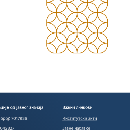
ије од јавног значаја
Важни линкови
 број∶
7017936
Институтски акти
0042827
Јавне набавке