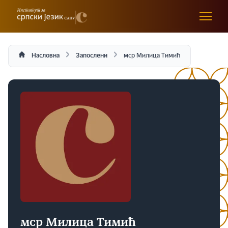
Насловна
Запослени
мср Милица Тимић
мср Милица Тимић