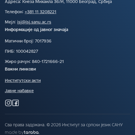
Адреса∶
Кнеза Михаила 36/И, 11000 Београд, Србија
Телефон∶
+381 11 3208221
Мејл∶
isj@isj.sanu.ac.rs
Информације од јавног значаја
Матични број∶
7017936
ПИБ∶
100042827
Жиро рачун∶
840-1721666-21
Важни линкови
Институтски акти
Јавне набавке
Сва права задржана. © 2026 Институт за српски језик САНУ
made by
taraba.