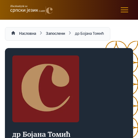
Насловна
Запослени
др Бојана Томић
др Бојана Томић