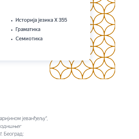
Историја језика Х 355
Граматика
Семиотика
аријином јеванђељу”,
 годишњег
1
. Београд: