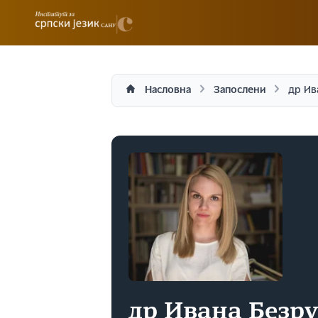
Насловна
Запослени
др Ив
др Ивана Безр