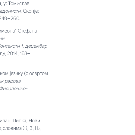
, у: Томислав
кедонисти
. Скопје:
 249–260.
Симеона” Стефана
ни
онтексти 1. децембар
у, 2014, 153–
ком језику (с освртом
к радова
 Филолошко-
.
Милан Шипка, Нови
д словима Ж, З, Њ,