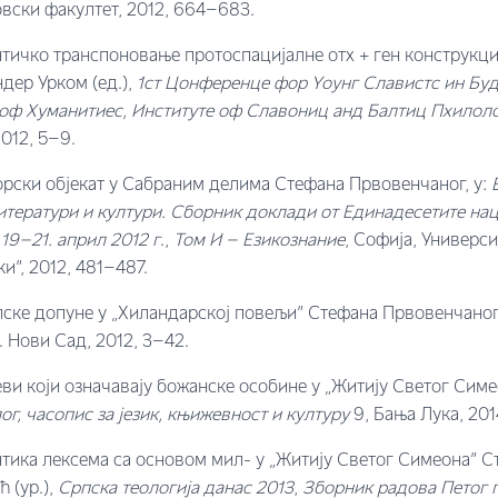
вски факултет, 2012, 664–683.
тичко транспоновање протоспацијалне отx + ген конструкци
ндер Урком (ед.),
1
ст Цонференце фор Yоунг Славистс ин Буд
 оф Хуманитиес, Институте оф Славониц анд Балтиц Пхилол
012, 5–9.
орски објекат у Сабраним делима Стефана Првовенчаног, у:
итератури и култури. Сборник доклади от Единадесетите на
19–21. април 2012 г
.,
Том
И –
Езикознание
, Софија, Универс
и”, 2012, 481–487.
олске допуне у „Хиландарској повељи” Стефана Првовенчаног
. Нови Сад, 2012, 3–42.
ви који означавају божанске особине у „Житију Светог Сим
г, часопис за језик, књижевност и културу
9, Бања Лука, 201
тика лексема са основом мил- у „Житију Светог Симеона” С
 (ур.),
Српска теологија данас 2013
,
Зборник радова Петог