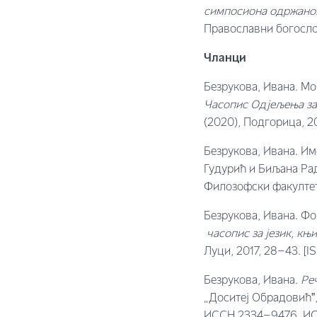
симпосиона одржаног
Православни богослов
Чланци
Безрукова, Ивана. Мо
Часопис Одјељења за
(2020), Подгорица, 2
Безрукова, Ивана. Им
Гудурић и Биљана Рад
Филозофски факултет
Безрукова, Ивана. Фо
часопис за језик, књ
Луци, 2017, 28–43. [I
Безрукова, Ивана.
Ре
„Доситеј Обрадовићˮ,
ИССН 2334–9476, ИС