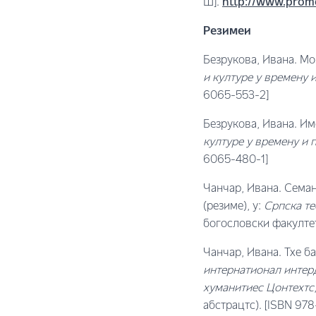
Ш].
http://www.prome
Резимеи
Безрукова, Ивана. Мо
и културе у времену 
6065-553-2]
Безрукова, Ивана. Им
културе у времену и 
6065-480-1]
Чанчар, Ивана. Сема
(резиме), у:
Српска те
богословски факултет
Чанчар, Ивана. Тхе б
интернатионал интер
хуманитиес Цонтеxтс
абстрацтс). [ISBN 97