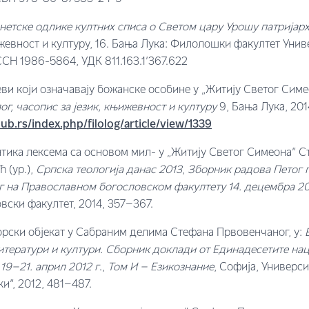
нетске одлике култних списа о Светом цару Урошу патријарх
ижевност и културу, 16. Бања Лука: Филолошки факултет Унив
ССН 1986-5864, УДК 811.163.1’367.622
ви који означавају божанске особине у „Житију Светог Сим
г, часопис за језик, књижевност и културу
9, Бања Лука, 201
nub.rs/index.php/filolog/article/view/1339
тика лексема са основом мил- у „Житију Светог Симеона” С
 (ур.),
Српска теологија данас 2013
,
Зборник радова Петог
 на Православном богословском факултету 14. децембра 2
ски факултет, 2014, 357–367.
орски објекат у Сабраним делима Стефана Првовенчаног, у:
итератури и култури. Сборник доклади от Единадесетите на
19–21. април 2012 г
.,
Том
И –
Езикознание
, Софија, Универс
и”, 2012, 481–487.