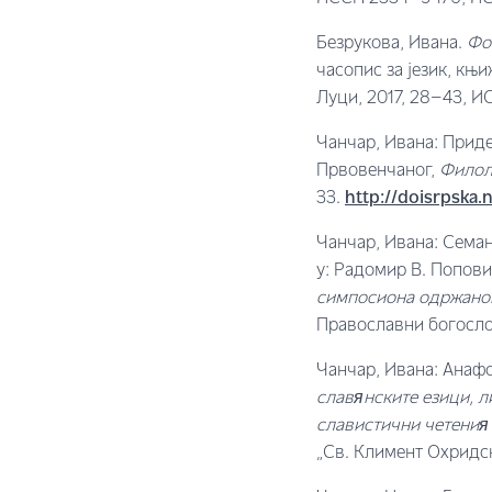
Безрукова, Ивана.
Фо
часопис за језик, књ
Луци, 2017, 28–43, И
Чанчар, Ивана: Приде
Првовенчаног,
Филоло
33.
http://doisrpska.
Чанчар, Ивана: Семан
у: Радомир В. Поповић
симпосиона одржаног
Православни богослов
Чанчар, Ивана: Анаф
славянските езици, л
славистични четения 
„Св. Климент Охридск