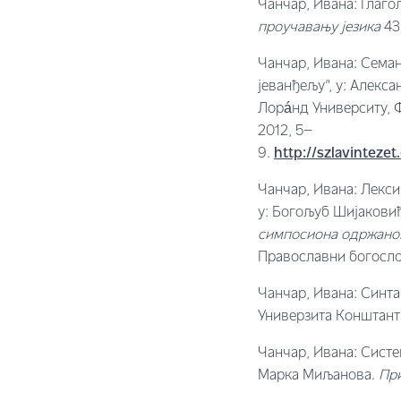
Чанчар, Ивана: Глаг
проучавању језика
43
Чанчар, Ивана: Семан
јеванђељу”, у: Алекс
Лорáнд Университy, 
2012, 5–
9.
http://szlavinte
Чанчар, Ивана: Лекси
у: Богољуб Шијаковић
симпосиона одржаног
Православни богосло
Чанчар, Ивана: Синта
Универзита Конштант
Чанчар, Ивана: Систе
Марка Миљанова.
При