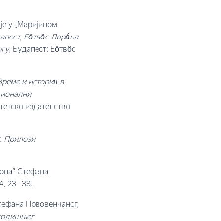
је у „Маријином
апест, Еöтвöс Лорáнд
огy
, Будапест: Еöтвöс
Време и история в
ционални
итетско издателство
.
Прилози
еона” Стефана
4, 23–33.
тефана Првовенчаног,
 годишњег