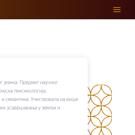
г језика. Предмет научног
ијска лексикологија,
а и семантика. Учествовала на више
них усавршавања у земљи и