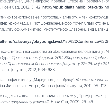
олске допуне у „Хиландарској повељи” Стефана Првовенчаног
. Нови Сад, 2012, 3–42.
http://epub.digitalnabiblioteka.tk/i
тичко транспоновање протоспацијалне отx + ген конструкци
андер Урком (ед.), И. 1ст Цонференце фор Yоунг Славистс ин 
Фацултy оф Хуманитиес, Институте оф Славониц анд Балтиц 
zet.elte.hu/szlavanyagok/youngslavist/1st%20Conference
чко-синтаксичка средства за обележавање делова дана у „М
 (ур.),
Српска теологија данас
2011
.
Зборник радова Трећег
 на Православном богословском факултету 27–28. маја 201
вски факултет, 2012, 664–683.
кса инфинитива у „Маријином јеванђељу”.
Конштантинове ли
íна Филозофа в Нитре, Филозофицкá факулта, 2011, 95–123.
м падежа са квалификативним значењем у „Примјерима чојст
лози проучавању језика
40. Нови Сад, 2009, 25–45.