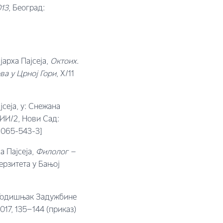
013
, Београд:
арха Пајсеја,
Октоих.
ва у Црној Гори
, X/11
сеја, у: Снежана
И/2, Нови Сад:
6065-543-3]
а Пајсеја,
Филолог –
ерзитета у Бањој
, Годишњак Задужбине
17, 135–144 (приказ)