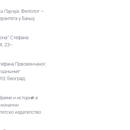
а Пајсеја
. Филолог –
ерзитета у Бањој
еона” Стефана
4, 23–
тефана Првовенчаног,
 годишњег
013
, Београд:
Време и история в
ционални
итетско издателство