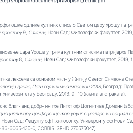
tej.rs/upload/document/pravopisni_recnik.pdf
рфолошке одлике култних списа о Светом цару Урошу патриј
и простору
9,
Са
ж
еци
, Нови Сад: Филозофски факултет, 2019,
еновање цара Уроша у трима култним списима патријарха Па
простору
8,
Сажеци,
Нови Сад: Филозофски факултет, 2018, 1
нтика лексема са основом мил- у Житију Светог Симеона С
ологија данас, Пети годишњи симпосион 2013
, Београд: Пр
 Универзитета у Београду, 2013, 9–10 (књига апстраката).
асис благ- анд добр- ин тхе Лигхт оф Цогнитиве Домаин (абс
дисциплинарy цонференце фор yоунг сцхоларс ин социал с
, Нови Сад: Фацултy оф Пхилосопхy, Университy оф Нови Сад
8-86-6065-135-0, COBBIS. SR-ID 275575047]