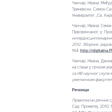
Чанчар, Ивана: Меѓуј
Треневски, Симон Саз
Универзитет „Св. Кир
Чанчар, Ивана: Семан
Првовенчаног, у: Про
интердисциплинарни 
2012
.
Зборник радов
164.
http://digitalna
Чанчар, Ивана, Данка
на стање у грчком јези
са
ИВ
научног скупа 
уметничком факултет
Речници
Правописни речник с
Сад: Прометеј, 2010,