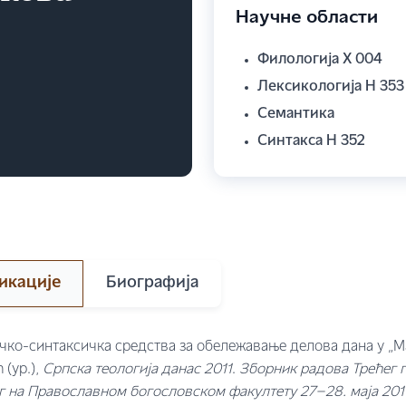
Научне области
Филологија Х 004
Лексикологија Н 353
Семантика
Синтакса Н 352
икације
Биографија
чко-синтаксичка средства за обележавање делова дана у „М
 (ур.),
Српска теологија данас
2011
.
Зборник радова Трећег
 на Православном богословском факултету 27–28. маја 201