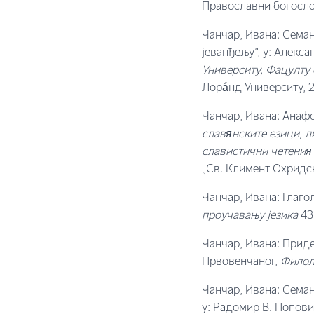
Православни богосло
Чанчар, Ивана: Семан
јеванђељу”, у: Алекса
Университy, Фацултy
Лорáнд Университy, 2
Чанчар, Ивана: Анаф
славянските езици, л
славистични четения 
„Св. Климент Охридск
Чанчар, Ивана: Глаг
проучавању језика
43
Чанчар, Ивана: Приде
Првовенчаног,
Филоло
Чанчар, Ивана: Семан
у: Радомир В. Поповић