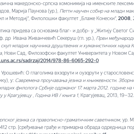
азична македонско-српска хомонимија на именските лексеми
дов, Марија Паунова (ур.),
Петти научен собир на млади ма
ил и Методиј”, Филолошки факултет „Блаже Конески”,
2008
,
тика придева са основама благ- и добр- у „Житију Светог 
ф. др Ивана Живанчевић Секеруш (гл. ур.),
Први међународ
скуп младих научника друштвених и хуманистичких наука К
а
, Нови Сад, Филозофски факултет Универзитета у Новом Сад
.ff.uns.ac.rs/sadrzaj/2014/978-86-6065-292-0
 Урошевић: О глаголима вxзqрyти и оузqрyти у старословенс
ку), у:
Савремена проучавања језика и књижевности
.
Зборни
младих филолога Србије одржаног 17. марта 2012.
г
одине на
у у Крагујевцу
,
Година
ИВ
/ књига 1
, Крагујевац, 2013, 19–32
рпског језика са правописно-граматичким саветником
, ур. 
 1412 стр. [сређивање грађе и примарна обрада одредница по