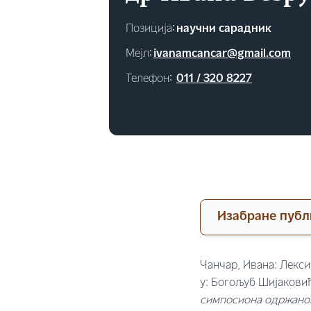
Позиција∶
научни сарадник
Мејл∶
ivanamcancar@gmail.com
Телефон∶
011 / 320 8227
Изабране публ
Чанчар, Ивана: Лекси
у: Богољуб Шијаковић
симпосиона одржаног