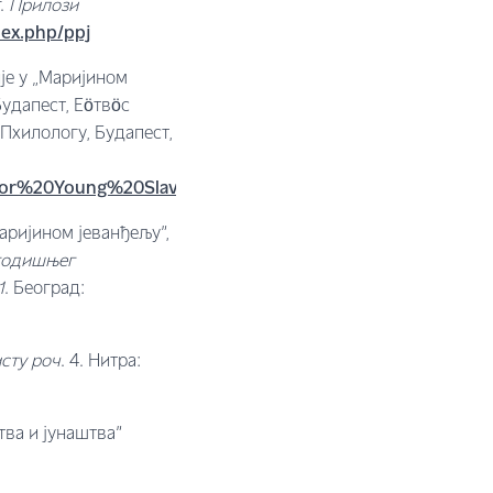
.
Прилози
ndex.php/ppj
је у „Маријином
Будапест, Еöтвöс
Пхилологy, Будапест,
%20for%20Young%20Slavists%20in%20Budapest.pdf
аријином јеванђељу”,
 годишњег
1
. Београд:
стy роч
. 4. Нитра:
ва и јунаштва”