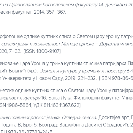
 на Православном богословском факултету 14. децембра 2
ски факултет, 2014, 357–367.
рфолошке одлике култних списа о Светом цару Урошу патриј
 српски језик и књижевност Матице српске – Друштва члано
020, 7–32.
[ISSN 1800-9107]
еновање цара Уроша у трима култним списима патријарха Пај
ић-Бојанић (ур.),
Језици и културе у времену и простору
ВИИ
 Универзитета у Новом Саду, 2019, 221−232. [ISBN 978-86-
нетске одлике култних списа о Светом цару Урошу патријарх
ижевност и културу
16, Бања Лука: Филолошки факултет Унив
SSN 1986-5864, УДК 811.163.1’367.622]
чник славеносрпског језика. Огледна свеска
. Доситејев врт
 Година В, Број 5. Београд: Задужбина Доситеј Обрадовић, 20
БН 978-86-87583-24-5