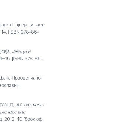
арха Пајсеја,
Језици
 14. [ISBN 978-86-
јсеја,
Ј
езици и
4–15. [ISBN 978-86-
тефана Првовенчаног
авославни
трацт), ин:
Тхе фирст
циенцес анд
, 2012, 40 (боок оф