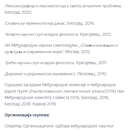
Лексикографија и лексикологија у светлу актуелних проблема
,
Београд 2020.
Словенска терминологија данас
, Београд, 2016.
Четврти научни скуп младих филолога
, Крагујевац, 2012.
ИИ Међународни научни симпозијуми „
Славянские языки и
культуры в современном мире
“, Москва, 2012.
Трећи научни скуп младих филолога
, Крагујевац, 2011.
Дијалекат и дијалекатска књижевност
, Лесковац, 2010.
Годишње заседање Међународне комисије и међународне
радне групе
Општесловенског лингвистичког атласа
(ОЛА) при
Међународном комитету слависта ОЛА, Београд, 2016,
Београд 2018, Краков 2019.
Организација скупова:
Секретар Организационог одбора међународног научног