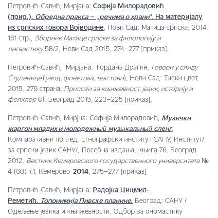
Петровић-Савић, Мирјана:
Софија Милорадовић
(прир.).
Обредна пракса
– „
речима о храни
“. На материјалу
из српских говора Војводине
, Нови Сад: Матица српска, 2014,
161 стр.,
Зборник Матице српске за филологију и
лнгвистику
58/2, Нови Сад 2015, 274–277 [приказ].
Петровић-Савић, Мирјана: Гордана Драгин,
Говори у сливу
Студенице
(
увод, фонетика, текстови
), Нови Сад: Тиски цвет,
2015, 279 страна,
Прилози за књижевност, језик, историју и
фолклор
81, Београд 2015, 223–225 [приказ].
Петровић-Савић, Мирјна: Софија Милорадовић,
Музички
жаргон младих и молодежный музыкальный сленг
,
Компаративни поглед, Етнографски институт САНУ, ‫/Институт
за српски језик САНУ/, Посебна издања, књига 76, Београд
2012,
Вестник Кемеровского государственного университета
№
4 (60) т.1, Кемерово
2014
, 275–277 [приказ]
Петровић-Савић, Мирјана:
Радојка Цицмил-
Реметић.
Топонимија Пивске планине
.
Београд: САНУ /
Одељење језика и књижевности, Одбор за ономастику