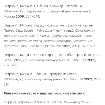
Петровић, Мирјана: Из лексике обичаја и веровања
Рађевине,
Исследования по славянской диалектологии
12,
Москва
2006
, 324–344.
Петровић, Мирјана: Одредница
родити
у: Даринка Гортан-
Премк, Вера Васић и Рајна Драгићевић (ред.),
Семантичко-
деривациони речник
2.
Човек – унутрашњи органи и ткива,
психофизиолошка стања и радње, психофизичке особине,
сродство
, Нови Сад: Филозофски факултет, 2006, 520–535.
Петровић, Мирјана: Основне фонетске особине рађевског села
Бела Црква,
Прилози проучавању језика
36, Нови Сад
2005
,
269–292.
Петровић, Мирјана: Лексика народног лечења у
Рађевини,
Прилози проучавању језика
34, Нови Сад
2003
, 197–
217.
Лингвистичке карте у дијалектолошким атласима
:
Мирјана Петрович-Савич и Л. Кралик,
Карта № 9, Ф 1906