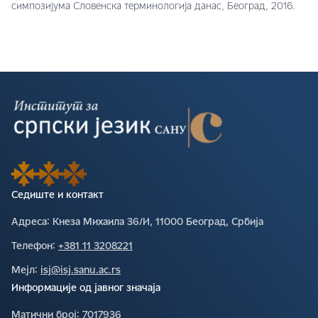
симпозијума Словенска терминологија данас, Београд, 2016.
Седиште и контакт
Адреса∶
Кнеза Михаила 36/И, 11000 Београд, Србија
Телефон∶
+381 11 3208221
Мејл∶
isj@isj.sanu.ac.rs
Информације од јавног значаја
Матични број∶
7017936