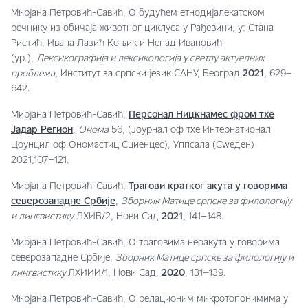
Мирјана Петровић-Савић, О будућем етнодијалекатском
речнику из обичаја животног циклуса у Рађевини, у: Стана
Ристић, Ивана Лазић Коњик и Ненад Ивановић
(ур.),
Лексикографија и лексикологија у светлу актуелних
проблема
, Институт за српски језик САНУ, Београд
2021
, 629–
642.
Мирјана Петровић-Савић,
Персонал Ницкнамес фром тхе
Јадар Регион
,
Онома
56, (Јоурнал оф тхе Интернатионал
Цоунцил оф Ономастиц Сциенцес), Уппсала (Сwеден)
2021,107–121.
Мирјана Петровић-Савић,
Трагови кратког акута у говорима
северозападне Србије
,
Зборник Матице српске за филологију
и лингвистику
ЛXИВ/2, Нови Сад
2021
, 141–148.
Мирјана Петровић-Савић, О траговима неоакута у говорима
северозападне Србије,
Зборник Матице српске за филологију и
лингвистику
ЛXИИИ/1, Нови Сад,
2020
, 131–139.
Мирјана Петровић-Савић, О релационим микротопонимима у