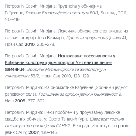
Петровић-Савић, Мирјана: Трудноћа у обичајима
Рађевине,
Гласник Етнографског института
60/1, Београд 2011,
107–119.
Петровић-Савић, Мирјана: Лексичка збирка српског живља из
пакрачког краја Јова Везмара,
Прилози проучавању језика
41,
Нови Сад
2010
, 235–279.
Петровић-Савић, Мирјана:
Исказивање посесивности у
Рађевини конструкцијом предлог У+ генитив личне
заменице
,
Зборник Матице српске за филологију и
лингвистику
53/2, Нови Сад 2010, 123–129.
Петровић, Мирјана: Из ономастике Рађевине (Зооними једног
рађевског села),
Годишњак за српски језик и књижевност
9,
Ниш
2009
, 377–392.
Петровић, Мирјана: Неки проблеми у проучавању лексике
свадбених обичаја, у: Срето Танасић (ур.),
Шездесет година
Института за српски језик САНУ
2, Београд: Институт за српски
језик САНУ,
2007
, 139–145.