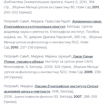
(Библиотека Ономатолошких прилога, Књига 1), 2010, 354
стр.,
Зборник Матице српске за славистику
80, Нови Сад
2011
,
200–202 [приказ].
Петровић-Савић, Мирјана: Првослав Радић.
Копаонички говор.
Етнографски и културолошки приступ
. Београд: Српска
академија наука и уметности, Етнографски институт, Посебна
издања, књ. 70, уредник Драгана Радојичић, 365 стр.,
Зборник
Матице српске за филологију и лингвистику
53/2, Нови
Сад
2010
, 237–239 [приказ].
Петровић-Савић, Мирјана: Марина Јуришић,
Говор Горње
Пчиње
:
гласови и облици
, Институт за српски језик САНУ,
Монографије, 6, Београд, 2009, 324 стране,
Зборник Матице
српске за филологију и лингвистику
52/2, Нови Сад
2009
, 239–
241 [приказ].
Петровић, Мирјана:
Гласник Етнографског института Српске
академије наука и уметности
, ЛИВ, Београд,
2006,
Јужнословенски филолог
63, Београд
2007
, 288–293
[приказ].