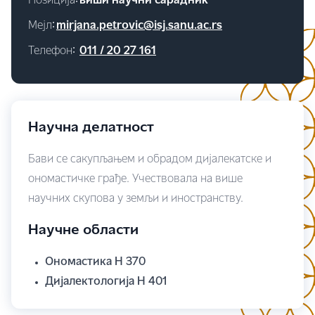
Позиција∶
виши научни сарадник
Мејл∶
mirjana.petrovic@isj.sanu.ac.rs
Телефон∶
011 / 20 27 161
Научна делатност
Бави се сакупљањем и обрадом дијалекатске и
ономастичке грађе. Учествовала на више
научних скупова у земљи и иностранству.
Научне области
Ономастика Н 370
Дијалектологија Н 401