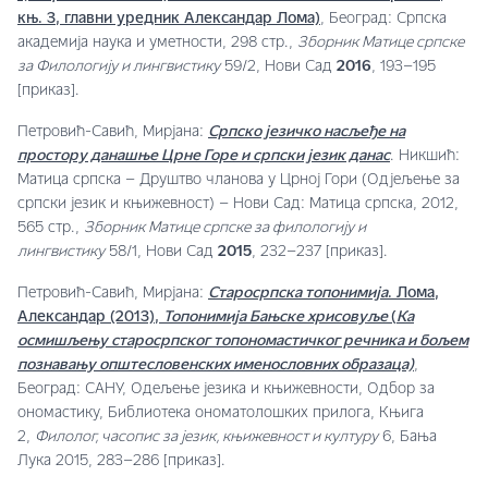
књ. 3, главни уредник Александар Лома)
, Београд: Српска
академија наука и уметности, 298 стр.,
Зборник Матице српске
за Филологију и лингвистику
59/2, Нови Сад
2016
, 193–195
[приказ].
Петровић-Савић, Мирјана:
Српско језичко насљеђе на
простору данашње Црне Горе и српски језик данас
. Никшић:
Матица српска – Друштво чланова у Црној Гори (Одјељење за
српски језик и књижевност) – Нови Сад: Матица српска, 2012,
565 стр.,
Зборник Матице српске за филологију и
лингвистику
58/1, Нови Сад
2015
, 232–237 [приказ].
Петровић-Савић, Мирјана:
Старосрпска топонимија
. Лома,
Александар (2013),
Топонимија Бањске хрисовуље
(
Ка
осмишљењу старосрпског топономастичког речника и бољем
познавању општесловенских именословних образаца)
,
Београд: САНУ, Одељење језика и књижевности, Одбор за
ономастику, Библиотека ономатолошких прилога, Књига
2,
Филолог, часопис за језик, књижевност и културу
6, Бања
Лука 2015, 283–286 [приказ].