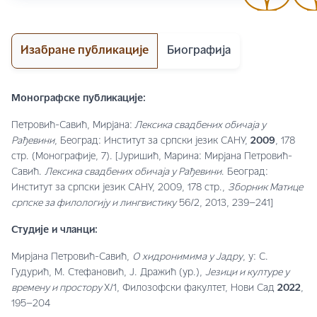
Изабране публикације
Биографија
Монографске публикације:
Петровић-Савић, Мирјана:
Лексика свадбених обичаја у
Рађевини
, Београд: Институт за српски језик САНУ,
2009
, 178
стр. (Монографије, 7). [Јуришић, Марина: Мирјана Петровић-
Савић.
Лексика свадбених обичаја у Рађевини
. Београд:
Институт за српски језик САНУ, 2009, 178 стр.,
Зборник Матице
српске за филологију и лингвистику
56/2, 2013, 239–241]
Студије и чланци:
Мирјана Петровић-Савић,
О хидронимима у Јадру
, у: С.
Гудурић, М. Стефановић, Ј. Дражић (ур.),
Језици и културе у
времену и простору
X/1, Филозофски факултет, Нови Сад
2022
,
195–204