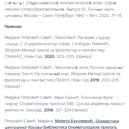
слĕпъ(-јь)
, Общеславянский лингвистический атлас: Серия
лексико-словообразовательная, Выпуск 12: Л
ичные черти
человека
, Москва – Санкт-Петербург: МКС – РАН, 2020, 71–74.
Прикази:
Мирјана Петровић-Савић,
Павле Ивић. Расправе, студије,
чланци. 2. О дијалектологији
(прир. Слободан Реметић),
Зборник Матице српске за филологију и лингвистику
ЛXИИИ/2, Нови Сад,
2020
, 203–205, [приказ]
Мирјана Петровић-Савић,
Лексический атлас Русских народныг
говоров, Том
И
, Растительный мир
, Зборник Матице српске за
филологију и лингвистику ЛXИИ/1, Нови Сад
2019
, 203–205
[приказ]
Мирјана Петровић-Савић,
Мара Тијанић, Топонимија Жупе
пивске
, Ономатолошки прилози XXВ, Српска академија наука и
уметности, Београд,
2018
, 321–324 [приказ]
Петровић-Савић, Мирјана:
Милета Букумирић.
Ономастика
централног Косова
(Библиотека Ономатолошких прилога,