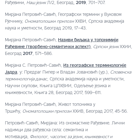
Рађевини,
Наш језик
Л/2, Београд,
2019
, 701–707.
Мирјана Петровић-Савић, Географски термини у Вуковом
Рјечнику,
Ономатолошки
прилози
XXВИ, Српска академија
наука и уметности, Београд 2019, 17–43.
Мирјана Петровић-Савић,
Називи биљака у топонимији
Рађевине (творбено-семантички аспект)
,
Српски
језик
XXИИ,
Београд
2017
, 571–586.
Мирјана С. Петровић-Савић,
Из географске терминологије
Јадра
, у: Предраг Пипер и Владан Јовановић (ур.),
Словенска
терминологија данас
, Српска академија наука и уметности,
Научни скупови, Књига ЦЛXВИИ, Одељење језика и
књижевности, Књига 28, Београд 2017, 599–611.
Мирјана Петровић-Савић, Живот топонима у
Тршићу,
Ономатолошки прилози
XXИВ, Београд 2017, 45-56.
Петровић-Савић, Мирјана: Из ономастике Рађевине. Лични
надимци два рађевска села: семантика и
мотивација,
Филолог
,
часопис за језик, књижевност и