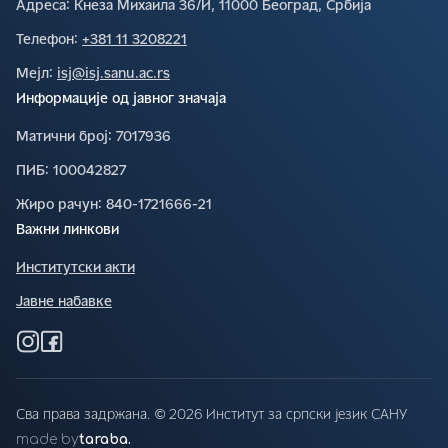
Адреса∶
Кнеза Михаила 36/И, 11000 Београд, Србија
Телефон∶
+381 11 3208221
Мејл∶
isj@isj.sanu.ac.rs
Информације од јавног значаја
Матични број∶
7017936
ПИБ∶
100042827
Жиро рачун∶
840-1721666-21
Важни линкови
Институтски акти
Јавне набавке
Сва права задржана. © 2026 Институт за српски језик САНУ
made by
taraba.