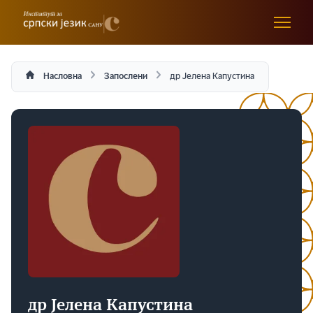
Насловна
Запослени
др Јелена Капустина
др Јелена Капустина