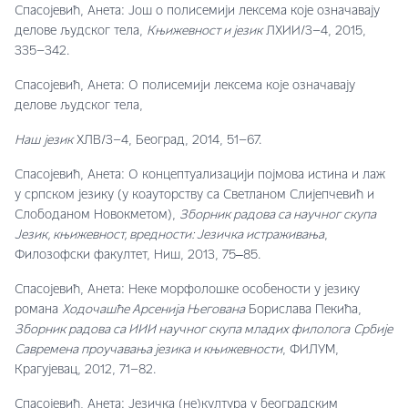
Спасојевић, Анета: Још о полисемији лексема које означавају
делове људског тела,
Књижевност и језик
ЛXИИ/3–4, 2015,
335–342.
Спасојевић, Анета: О полисемији лексема које означавају
делове људског тела,
Наш
језик
XЛВ/3–4, Београд, 2014, 51–67.
Спасојевић, Анета: О концептуализацији појмова истина и лаж
у српском језику (у коауторству са Светланом Слијепчевић и
Слободаном Новокметом),
Зборник радова са научног скупа
Језик, књижевност, вредности: Језичка истраживања
,
Филозофски факултет, Ниш, 2013, 75‒85.
Спасојевић, Анета: Неке морфолошке особености у језику
романа
Ходочашће Арсенија Његована
Борислава Пекића,
Зборник радова са
ИИИ
научног скупа младих филолога
Србије
Савремена проучавања језика и књижевности
, ФИЛУМ,
Крагујевац, 2012, 71–82.
Спасојевић, Анета: Језичка (не)култура у београдским