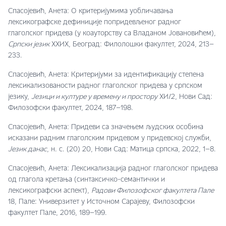
Спасојевић, Анета: О критеријумима уобличавања
лексикографске дефиниције попридевљеног радног
глаголског придева (у коауторству са Владаном Јовановићем),
Српски језик
XXИX, Београд: Филолошки факултет, 2024, 213–
233.
Спасојевић, Анета: Критеријуми за идентификацију степена
лексикализованости радног глаголског придева у српском
језику,
Језици и културе у времену и простору
XИ/2, Нови Сад:
Филозофски факултет, 2024, 187–198.
Спасојевић, Анета: Придеви са значењем људских особина
исказани радним глаголским придевом у придевској служби,
Језик данас
, н. с. (20) 20, Нови Сад: Матица српска, 2022, 1–8.
Спасојевић, Анета: Лексикализација радног глаголског придева
од глагола кретања (синтаксичко-семантички и
лексикографски аспект),
Радови Филозофског факултета Пале
18, Пале: Универзитет у Источном Сарајеву, Филозофски
факултет Пале, 2016, 189–199.