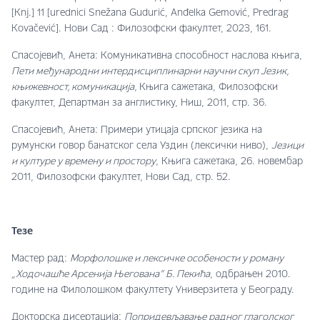
[Knj.] 11 [urednici Snežana Gudurić, Anđelka Gemović, Predrag
Kovačević]. Нови Сад : Филозофски факултет, 2023, 161.
Спасојевић, Анета: Комуникативна способност наслова књига,
Пети међународни интердисциплинарни научни скуп Језик,
књижевност, комуникација,
Књига сажетака, Филозофски
факултет, Департман за англистику, Ниш, 2011, стр. 36.
Спасојевић, Анета: Примери утицаја српског језика на
румунски говор банатског села Уздин (лексички ниво),
Језици
и културе у времену и простору
, Књига сажетака, 26. новембар
2011, Филозофски факултет, Нови Сад, стр. 52.
Тезе
Мастер рад:
Морфолошке и лексичке особености у роману
„Ходочашће Арсенија Његована
”
Б. Пекића
, одбрањен 2010.
године на Филолошком факултету Универзитета у Београду.
Докторска дисертација:
Попридевљавање радног глаголског