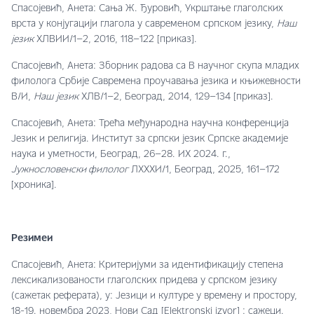
Спасојевић, Анета: Сања Ж. Ђуровић, Укрштање глаголских
врста у конјугацији глагола у савременом српском језику,
Наш
језик
XЛВИИ/1–2, 2016, 118–122 [приказ].
Спасојевић, Анета: Зборник радова са В научног скупа младих
филолога Србије Савремена проучавања језика и књижевности
В/И,
Наш
језик
XЛВ/1–2, Београд, 2014, 129–134 [приказ].
Спасојевић, Анета: Трећа међународна научна конференција
Језик и религија. Институт за српски језик Српске академије
наука и уметности, Београд, 26–28. ИX 2024. г.,
Јужнословенски филолог
ЛXXXИ/1, Београд, 2025, 161–172
[хроника].
Резимеи
Спасојевић, Анета: Критеријуми за идентификацију степена
лексикализованости глаголских придева у српском језику
(сажетак реферата), у: Језици и културе у времену и простору,
18-19. новембра 2023, Нови Сад [Elektronski izvor] : сажеци.