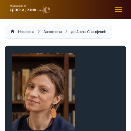
Насловна
Запослени
др Анета Спасојевић