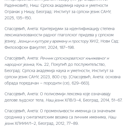
Раденковић), Ниш: Српска академија наука и уметности
Огранак у Нишу, Београд: Институт за српски језик САНУ,
2025, 135–150.
Спасојевић, Анета: Критеријуми за идентификацију степена
лексикализованости радног глаголског придева у српском
језику,
Језици и културе у времену и простору
XИ/2, Нови Сад:
Филозофски факултет, 2024, 187–198.
Спасојевић, Анета:
Речник српскохрватског књижевног и
народног језика
, Књ. 22, Покупић до послужитељство,
Београд: Српска академија наука и уметности, Институт за
српски језик САНУ, 2023, 800 стр. [Спасојевић, Анета: основна
обрада поредачан – породити (се), 629–663].
Спасојевић, Анета: О полисемији лексема које означавају
делове људског тела,
Наш језик
XЛВ/3–4, Београд, 2014, 51–67.
Спасојевић, Анета: О променљивости именица са значењем
сродника у синтагматским везама са личним именима,
Наш
језик
XЛИИИ/1–2, Београд, 2012, 77–89.