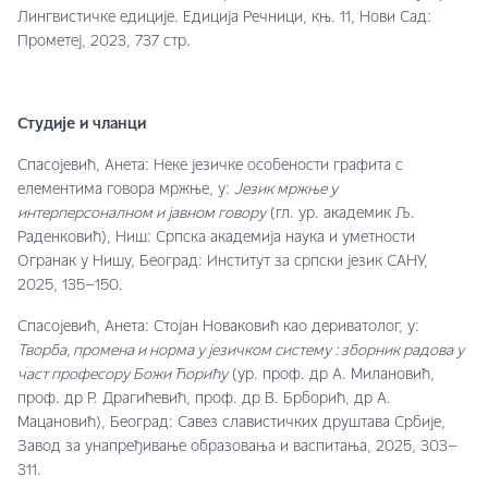
Лингвистичке едиције. Едиција Речници, књ. 11, Нови Сад:
Прометеј, 2023, 737 стр.
Студије и чланци
Спасојевић, Анета: Неке језичке особености графита с
елементима говора мржње, у:
Језик мржње у
интерперсоналном и јавном говору
(гл. ур. академик Љ.
Раденковић), Ниш: Српска академија наука и уметности
Огранак у Нишу, Београд: Институт за српски језик САНУ,
2025, 135–150.
Спасојевић, Анета: Стојан Новаковић као дериватолог, у:
Творба, промена и норма у језичком систему : зборник радова у
част професору Божи Ћорићу
(ур. проф. др А. Милановић,
проф. др Р. Драгићевић, проф. др В. Брборић, др А.
Мацановић), Београд: Савез славистичких друштава Србије,
Завод за унапређивање образовања и васпитања, 2025, 303–
311.