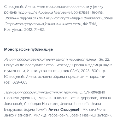
Спасојевић, Анета: Неке морфолошке особености у језику
романа
Ходочашће Арсенија Његована
Борислава Пекића,
Зборник радова са ИИИ научног скупа младих филолога Србије
Савремена проучавања језика и књижевности
, ФИЛУМ,
Крагујевац, 2012, 71–82.
Монографске публикације
Речник српскохрватског књижевног и народног језика
, Књ. 22,
Покупић до послужитељство, Београд: Српска академија наука
и уметности, Институт за српски језик САНУ, 2023, 800 стр.
[Спасојевић, Анета: основна обрада поредачан – породити
(се), 629–663].
Појмовник српских лингвистичких термина
, С. Слијепчевић
Бјеливук (уредник), Марина Николић, Весна Ђорђевић, Јована
Јовановић, Слободан Новокмет, Јелена Јанковић, Ивана
Безрукова, Бојана Томић,
Анета Спасојевић
, Миљана Чопа,
Јанко Ивановић, Милица Рабреновић, Јована Иваниш (аутори),