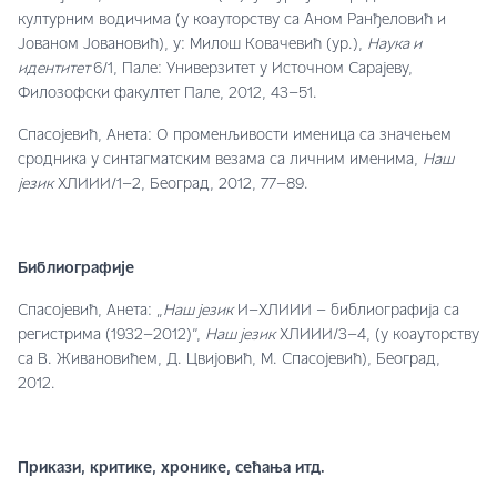
културним водичима (у коауторству са Аном Ранђеловић и
Јованом Јовановић), у: Милош Ковачевић (ур.),
Наука и
идентитет
6/1, Пале: Универзитет у Источном Сарајеву,
Филозофски факултет Пале, 2012, 43–51.
Спасојевић, Анета: О променљивости именица са значењем
сродника у синтагматским везама са личним именима,
Наш
језик
XЛИИИ/1–2, Београд, 2012, 77–89.
Библиографије
Спасојевић, Анета: „
Наш језик
И–XЛИИИ – библиографија са
регистрима (1932–2012)”,
Наш језик
XЛИИИ/3–4, (у коауторству
са В. Живановићем, Д. Цвијовић, М. Спасојевић), Београд,
2012.
Прикази, критике, хронике, сећања итд.