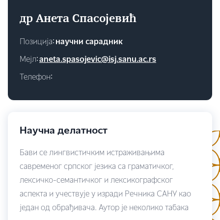
др Анета Спасојевић
Позиција∶
научни сарадник
Мејл∶
aneta.spasojevic@isj.sanu.ac.rs
Телефон∶
Научна делатност
Бави се лингвистичким истраживањима
савременог српског језика са граматичког,
лексичко-семантичког и лексикографског
аспекта и учествује у изради Речника САНУ као
један од обрађивача. Аутор је неколико табака