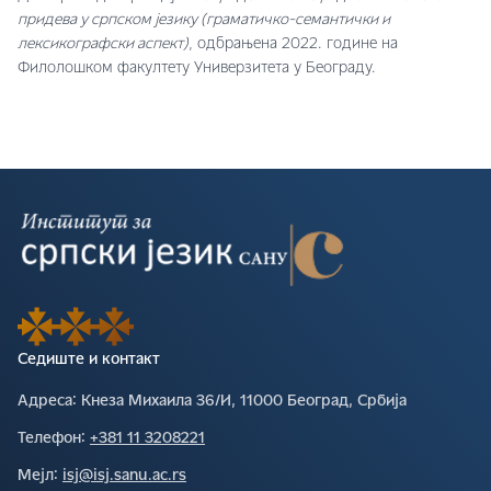
придева у српском језику (граматичко-семантички и
лексикографски аспект)
, одбрањена 2022. године на
Филолошком факултету Универзитета у Београду.
Седиште и контакт
Адреса∶
Кнеза Михаила 36/И, 11000 Београд, Србија
Телефон∶
+381 11 3208221
Мејл∶
isj@isj.sanu.ac.rs