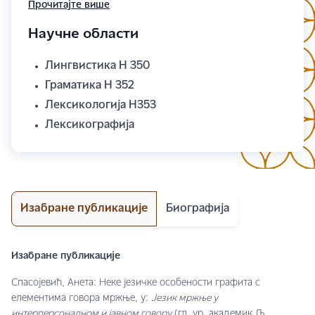
лексикографског текста, више научних радова,
Прочитајте више
приказа и коаутор једне библиографије.
Научне области
Учествовала је на неколико научних скупова.
Лингвистика Н 350
Граматика Н 352
Лексикологија Н353
Лексикографија
Изабране публикације
Биографија
Изабране публикације
Спасојевић, Анета: Неке језичке особености графита с
елементима говора мржње, у:
Језик мржње у
интерперсоналном и јавном говору
(гл. ур. академик Љ.