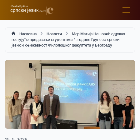
Насловна
Новости
Мср Матија Нешовић одржао
гостујуће предавање студентима 4. године Групе за српски
језик и књижевност Филолошког факултета у Београду
15. 5. 2026.