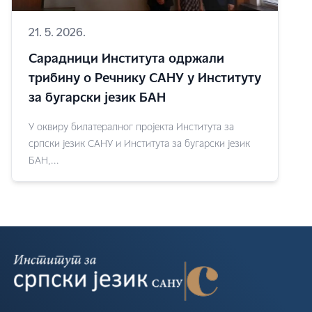
21. 5. 2026.
Сарадници Института одржали
трибину о Речнику САНУ у Институту
за бугарски језик БАН
У оквиру билатералног пројекта Института за
српски језик САНУ и Института за бугарски језик
БАН,...