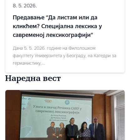
8. 5. 2026.
Предавање “Да листам или да
кликћем? Специјална лексика у
савременој лексикографији”
Дана 5. 5. 2026. године на Филолошком
факултету Универзитета у Београду, на Катедри за
германистику,...
Наредна вест