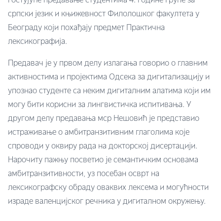
гостујуће предавање студентима 4. године Групе за
српски језик и књижевност Филолошког факултета у
Београду који похађају предмет Практична
лексикографија.
Предавач је у првом делу излагања говорио о главним
активностима и пројектима Одсека за дигитализацију и
упознао студенте са неким дигиталним алатима који им
могу бити корисни за лингвистичка испитивања. У
другом делу предавања мср Нешовић је представио
истраживање о амбитранзитивним глаголима које
спроводи у оквиру рада на докторској дисертацији.
Нарочиту пажњу посветио је семантичким основама
амбитранзитивности, уз посебан осврт на
лексикографску обраду оваквих лексема и могућности
израде валенцијског речника у дигиталном окружењу.