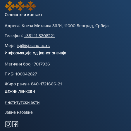
Седиште и контакт
Адреса∶
Кнеза Михаила 36/И, 11000 Београд, Србија
Телефон∶
+381 11 3208221
Мејл∶
isj@isj.sanu.ac.rs
Информације од јавног значаја
Матични број∶
7017936
ПИБ∶
100042827
Жиро рачун∶
840-1721666-21
Важни линкови
Институтски акти
Јавне набавке