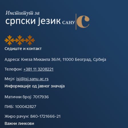
Седиште и контакт
Адреса∶
Кнеза Михаила 36/И, 11000 Београд, Србија
Телефон∶
+381 11 3208221
Мејл∶
isj@isj.sanu.ac.rs
Информације од јавног значаја
Матични број∶
7017936
ПИБ∶
100042827
Жиро рачун∶
840-1721666-21
Важни линкови