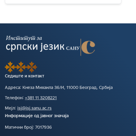
Седиште и контакт
Адреса∶
Кнеза Михаила 36/И, 11000 Београд, Србија
Телефон∶
+381 11 3208221
Мејл∶
isj@isj.sanu.ac.rs
Информације од јавног значаја
Матични број∶
7017936