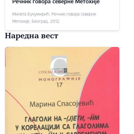
Речник говора северне Метохије
Милета Букумирић, Речник говора северне
Метохије, Београд, 2012.
Наредна вест