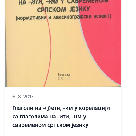
6. 8. 2017.
Глаголи на -(ј)ети, -им у корелацији
са глаголима на -ити, -им у
савременом српском језику