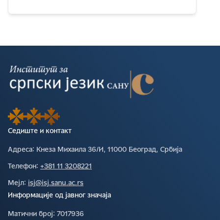
Седиште и контакт
Адреса∶
Кнеза Михаила 36/И, 11000 Београд, Србија
Телефон∶
+381 11 3208221
Мејл∶
isj@isj.sanu.ac.rs
Информације од јавног значаја
Матични број∶
7017936