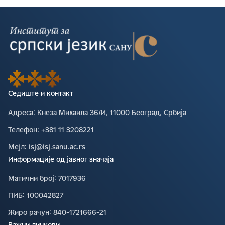
Седиште и контакт
Адреса∶
Кнеза Михаила 36/И, 11000 Београд, Србија
Телефон∶
+381 11 3208221
Мејл∶
isj@isj.sanu.ac.rs
Информације од јавног значаја
Матични број∶
7017936
ПИБ∶
100042827
Жиро рачун∶
840-1721666-21