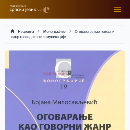
Насловна
Монографије
Оговарање као говорни
жанр свакодневне комуникације