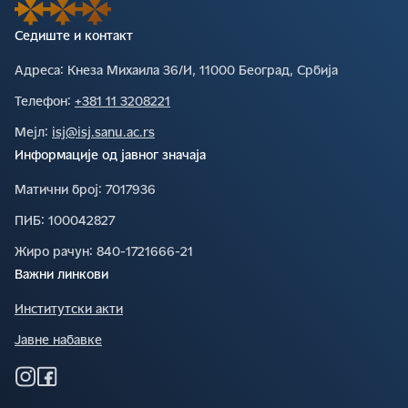
Седиште и контакт
Адреса∶
Кнеза Михаила 36/И, 11000 Београд, Србија
Телефон∶
+381 11 3208221
Мејл∶
isj@isj.sanu.ac.rs
Информације од јавног значаја
Матични број∶
7017936
ПИБ∶
100042827
Жиро рачун∶
840-1721666-21
Важни линкови
Институтски акти
Јавне набавке