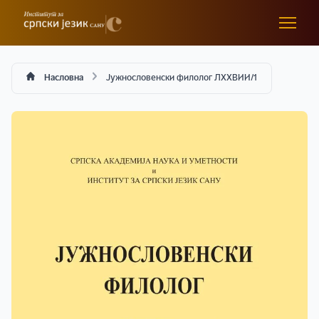
Насловна
Јужнословенски филолог ЛXXВИИ/1