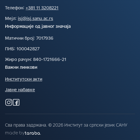
Телефон∶
+381 11 3208221
Мејл∶
isj@isj.sanu.ac.rs
Информације од јавног значаја
Матични број∶
7017936
ПИБ∶
100042827
Жиро рачун∶
840-1721666-21
Важни линкови
Институтски акти
Јавне набавке
Сва права задржана. © 2026 Институт за српски језик САНУ
made by
taraba.