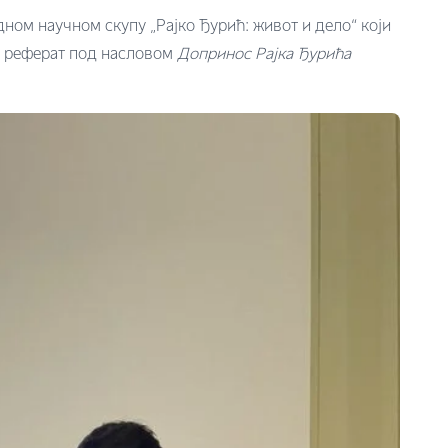
ном научном скупу „Рајко Ђурић: живот и дело“ који
је реферат под насловом
Допринос Рајка Ђурића