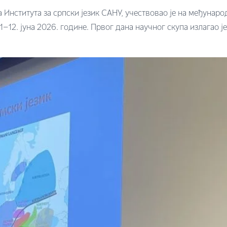
нститута за српски језик САНУ, учествовао је на међународ
11–12. јуна 2026. године. Првог дана научног скупа излагао 