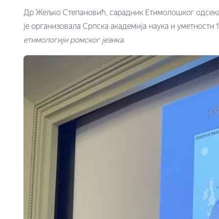
Др Жељко Степановић, сарадник Етимолошког одсека И
је организовала Српска академија наука и уметности 
етимологији ромског језика
.