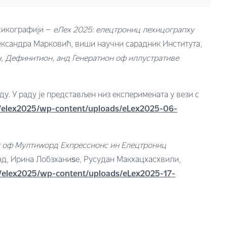
ксикографији –
еЛеx 2025: елецтрониц леxицограпхy
лександра Марковић, виши научни сарадник Института,
 Дефинитион, анд Генератион оф иллустративе
у. У раду је представљен низ експеримената у вези с
ink/elex2025/wp-content/uploads/eLex2025-06-
с оф Мултиwорд Еxпрессионс ин Елецтрониц
инд, Ирина Лобзханиѕе, Русудан Макхацхасхвили,
nk/elex2025/wp-content/uploads/eLex2025-17-