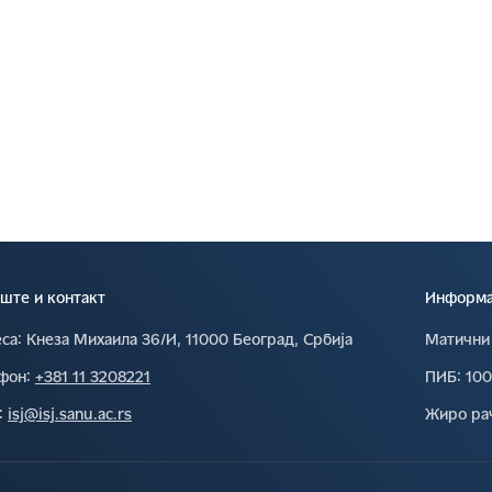
ште и контакт
Информац
са∶
Кнеза Михаила 36/И, 11000 Београд, Србија
Матични
фон∶
+381 11 3208221
ПИБ∶
10
∶
isj@isj.sanu.ac.rs
Жиро ра