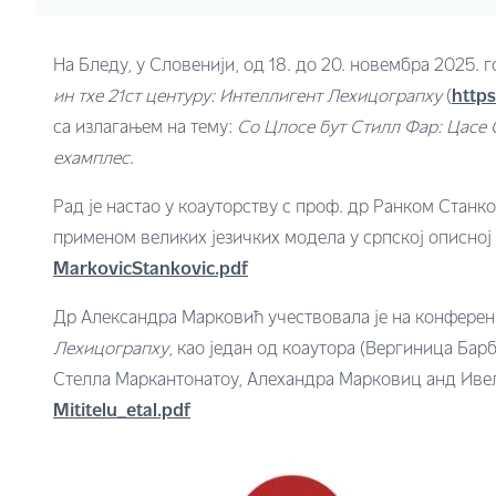
На Бледу, у Словенији, од 18. до 20. новембра 2025.
ин тхе 21ст центурy: Интеллигент Леxицограпхy
(
https
са излагањем на тему:
Со Цлосе бут Стилл Фар: Цасе
еxамплес
.
Рад је настао у коауторству с проф. др Ранком Станк
применом великих језичких модела у српској описној 
MarkovicStankovic.pdf
Др Александра Марковић учествовала је на конферен
Леxицограпхy
, као један од коаутора (Вергиница Ба
Стелла Маркантонатоу, Алеxандра Марковиц анд Ивели
Mititelu_etal.pdf