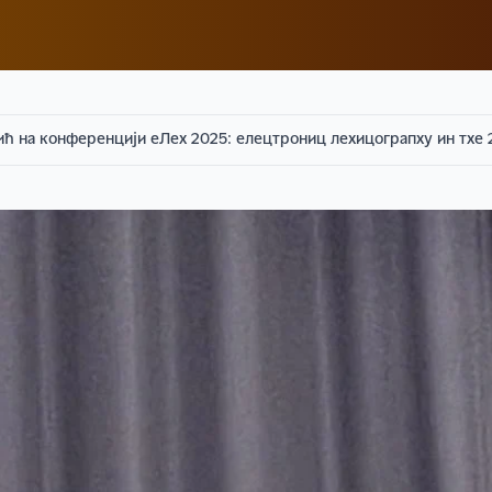
 на конференцији еЛеx 2025: елецтрониц леxицограпхy ин тхе 