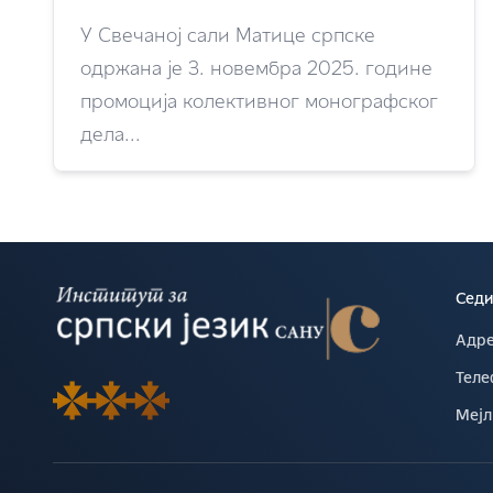
У Свечаној сали Матице српске
одржана је 3. новембра 2025. године
промоција колективног монографског
дела...
Седи
Адре
Теле
Мејл