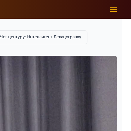
21ст центурy: Интеллигент Леxицограпхy