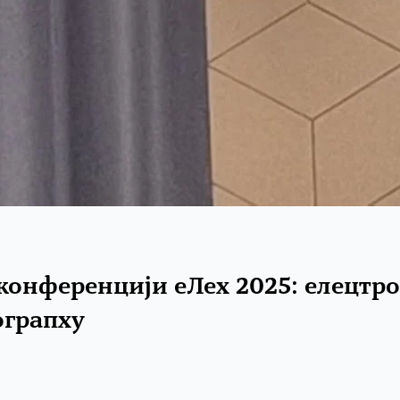
онференцији еЛеx 2025: елецтро
ограпхy