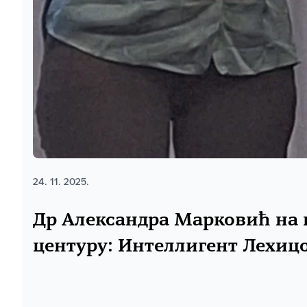
24. 11. 2025.
Др Александра Марковић на к
центурy: Интеллигент Леxиц