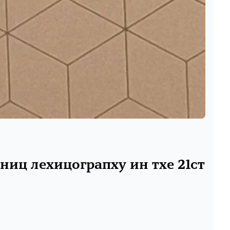
ниц леxицограпхy ин тхе 21ст