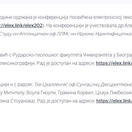
 године одржана је конференција посвећена електронској ле
://elex.link/elex202
). На конференцији је учествовала др А
 Студy он Апплицатион оф ЛЛМс ин Идиомс Идентифицатион,
овић с Рударско-геолошког факултета Универзитета у Београд
лексикографији. Рад је доступан на адреси:
https://elex.l
цији и с радом:
Тхе Цхалленгес оф Сyнтацтиц Десцриптион
рбу Митителу, Воула Гиоули, Гражина Корвел, Цхаyа Лиебеск
на Стоyанова). Рад је доступан на адреси:
https://elex.li