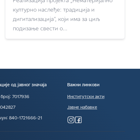
Реализација пројекта „Нематеријално
културно наслеђе: традиција и
дигитализација“, који има за циљ
подизање свести о...
ије од јавног значаја
Важни линкови
 број∶
7017936
Институтски акти
0042827
Јавне набавке
чун∶
840-1721666-21